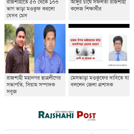
রাজশাহীতে ৫০ থেকে ১০০
আঙ্গুর চাষে সফলতা রাজশাহী
ভাগ ভাড়া মওকুফ করলো
কলেজ শিক্ষার্থীর
যেসব মেস
রাজশাহী মহানগর ছাত্রলীগের
মেসভাড়া মওকুফের দাবিতে যা
সভাপতি, সিয়াম সম্পাদক
বললেন জেলা প্রশাসক
সবুজ