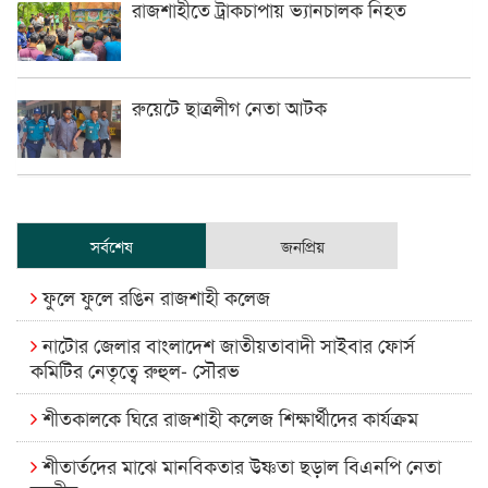
রাজশাহীতে ট্রাকচাপায় ভ্যানচালক নিহত
রুয়েটে ছাত্রলীগ নেতা আটক
সর্বশেষ
জনপ্রিয়
ফুলে ফুলে রঙিন রাজশাহী কলেজ
নাটোর জেলার বাংলাদেশ জাতীয়তাবাদী সাইবার ফোর্স
কমিটির নেতৃত্বে রুহুল- সৌরভ
শীতকালকে ঘিরে রাজশাহী কলেজ শিক্ষার্থীদের কার্যক্রম
শীতার্তদের মাঝে মানবিকতার উষ্ণতা ছড়াল বিএনপি নেতা