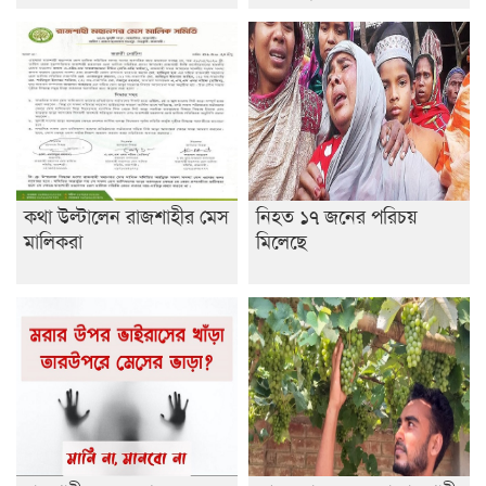
ডাকসুতে শিবিরের নিরঙ্কুশ জয়
রাজশাহীতে ট্রাকচাপায় ভ্যানচালক নিহত
শেষ সময়ে ভোট কারচুরি অভিযোগ আবিদের
কথা উল্টালেন রাজশাহীর মেস
নিহত ১৭ জনের পরিচয়
মালিকরা
মিলেছে