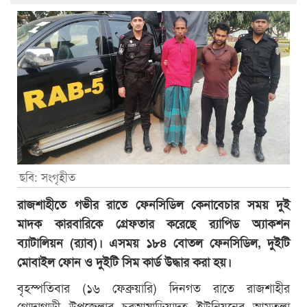
ছবি: সংগৃহীত
রাজশাহীতে গভীর রাতে ফেনসিডিল কেনাবেচার সময় দুই
মাদক কারবারিকে গ্রেফতার করেছে র‌্যাপিড অ্যাকশন
ব্যাটালিয়ন (র‌্যাব)। এসময় ১৮৪ বোতল ফেনসিডিল, দুইটি
মোবাইল ফোন ও দুইটি সিম কার্ড উদ্ধার করা হয়।
বৃহস্পতিবার (১৬ ফেব্রুয়ারি) দিনগত রাতে রাজশাহীর
গোদাগাড়ী উপজেলার চরআষাড়িয়াদহ ইউনিয়নের আমতলা