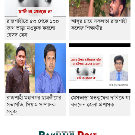
রাজশাহীতে ৫০ থেকে ১০০
আঙ্গুর চাষে সফলতা রাজশাহী
ভাগ ভাড়া মওকুফ করলো
কলেজ শিক্ষার্থীর
যেসব মেস
রাজশাহী মহানগর ছাত্রলীগের
মেসভাড়া মওকুফের দাবিতে যা
সভাপতি, সিয়াম সম্পাদক
বললেন জেলা প্রশাসক
সবুজ