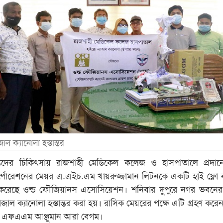
জাল ক্যানোলা হস্তান্তর
্তদের চিকিৎসায় রাজশাহী মেডিকেল কলেজ ও হাসপাতালে প্রদান
্পোরেশনের মেয়র এ.এইচ.এম খায়রুজ্জামান লিটনকে একটি হাই ফ্লো ন
ান করেছে ওল্ড ফৌজিয়ানস এসোসিয়েশন। শনিবার দুপুরে নগর ভবনে
ন্যাজাল ক্যানোলা হস্তান্তর করা হয়। রাসিক মেয়রের পক্ষে এটি গ্রহণ করেন
্তা ডা. এফএএম আঞ্জুমান আরা বেগম।