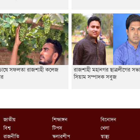
র চাষে সফলতা রাজশাহী কলেজ
রাজশাহী মহানগর ছাত্রলীগের সভ
থীর
সিয়াম সম্পাদক সবুজ
জাতীয়
শিক্ষাঙ্গন
বিনোদন
বিশ্ব
টিপস
খেলা
রাজনীতি
স্কলারশীপ
স্বাস্থ্য