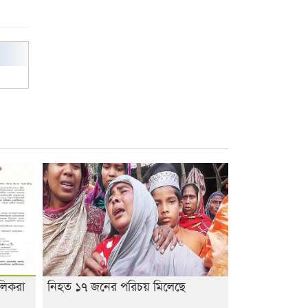
রাজশাহী কলেজের শিক্ষার্থী শাখাওয়াত
পেলেন স্টার এক্সিলেন্স অ্যাওয়ার্ড
বিশ্ব নদী বিবস উপলক্ষে নদী সুরক্ষায়
নাওযাত্রা
খেলার মাঠে বানানো হয়েছে গর্ত
ঝুঁকিতে আষাড়িয়াদহর দুই বিদ্যালয়
ইসলামের ইতিহাস ও সংস্কৃতি বিভাগের
লাইট হাউজ ক্লাবের নেতৃত্ব ইসতিয়াক-
মাহফুজ
ডাকসুতে শিবিরের নিরঙ্কুশ জয়
রাজশাহীতে ট্রাকচাপায় ভ্যানচালক
নিহত
লিকরা
নিহত ১৭ জনের পরিচয় মিলেছে
শেষ সময়ে ভোট কারচুরি অভিযোগ