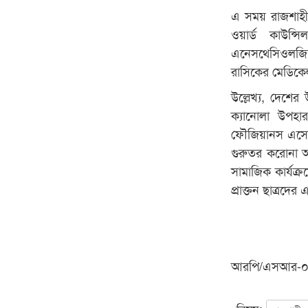
এ সময় রাজশাহী 
ওয়ার্ড কাউন
এনেসথেসিওলজিস্
রাসিকের মেডিকেল
উল্লেখ্য, দেশের
ক্যানোলা উপহা
ফৌজিয়ানস এসোসিয়
গুরুতর করোনা আ
সামাজিক কার্যক
প্রাক্তন ছাত্রদে
আরপি/এসআর-