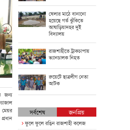
খেলার মাঠে বানানো
হয়েছে গর্ত ঝুঁকিতে
আষাড়িয়াদহর দুই
বিদ্যালয়
রাজশাহীতে ট্রাকচাপায়
ভ্যানচালক নিহত
রুয়েটে ছাত্রলীগ নেতা
আটক
ে জন্য
্যাজাল
র মেয়র
সর্বশেষ
জনপ্রিয়
 প্রধান
ফুলে ফুলে রঙিন রাজশাহী কলেজ