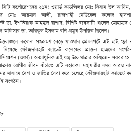
সিটি কর্পোরেশনের ২১নং ওয়ার্ড কাউন্সিলর মোঃ নিযাম উল আযিম
্সিলর মোঃ আরমান আলী, রাজশাহী মেডিকেল কলেজ হাসপা
ট ডা. ইশতিয়াক আহম্মদ রাশাদ, বিশিষ্ট ব্যবসায়ী খালেদ মোহাম্মদ 
 অফিসার ডা. তারিকুল ইসলাম বনি প্রমুখ উপস্থিত ছিলেন।
 উত্তরাঞ্চলে করোনা সংক্রমণ বেড়ে যাওয়ার প্রেক্ষাপটে এই হাই ফ্লো ন
র দিয়েছে ফৌজদারহাট ক্যাডেট কলেজের প্রাক্তন ছাত্রদের সংগঠ
েশন (ওফা)। অত্যাধুনিক এই যন্ত্র উচ্চ মাত্রার অক্সিজেন সরবরাহে 
ক্রান্ত রোগীর জীবন বাঁচাতে এটি সহায়ক। মহামারীর সময় আরও ন
্রমের মাধ্যমে দেশ ও জাতির সেবা করে চলেছে ফৌজদারহাট ক্যাডেট 
র এই সংগঠন।
০৮