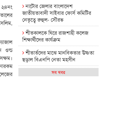
নাটোর জেলার বাংলাদেশ
, ২৪নং
জাতীয়তাবাদী সাইবার ফোর্স কমিটির
তালের
নেতৃত্বে রুহুল- সৌরভ
সেলিম,
শীতকালকে ঘিরে রাজশাহী কলেজ
শিক্ষার্থীদের কার্যক্রম
্যাজাল
ন ওল্ড
শীতার্তদের মাঝে মানবিকতার উষ্ণতা
সক্ষম।
ছড়াল বিএনপি নেতা মহসীন
ানারকম
রাজশাহী কলেজের মিষ্টি বিকেল
সব খবর
কলেজের
কেমন আছে আমাদের দেশের
মধ্যবিত্তরা
রাজশাহী কলেজ ক্যারিয়ার ক্লাবের
নেতৃত্বে ইসমাইল- বিশাল
রাজশাইন একাডেমির ফল প্রকাশ ও
পুরস্কার বিতরণ