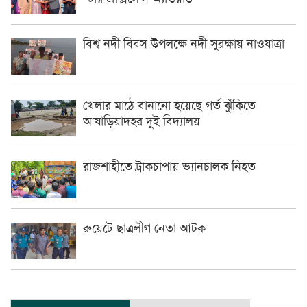
বিশ্ব নদী বিবস উপলক্ষে নদী সুরক্ষায় নাওযাত্রা
খেলার মাঠে বানানো হয়েছে গর্ত ঝুঁকিতে
আষাড়িয়াদহর দুই বিদ্যালয়
রাজশাহীতে ট্রাকচাপায় ভ্যানচালক নিহত
রুয়েটে ছাত্রলীগ নেতা আটক