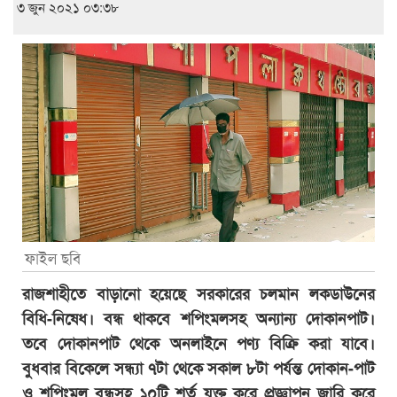
৩ জুন ২০২১ ০৩:৩৮
ফাইল ছবি
রাজশাহীতে বাড়ানো হয়েছে সরকারের চলমান লকডাউনের
বিধি-নিষেধ। বন্ধ থাকবে শপিংমলসহ অন্যান্য দোকানপাট।
তবে দোকানপাট থেকে অনলাইনে পণ্য বিক্রি করা যাবে।
বুধবার বিকেলে সন্ধ্যা ৭টা থেকে সকাল ৮টা পর্যন্ত দোকান-পাট
ও শপিংমল বন্ধসহ ১০টি শর্ত যুক্ত করে প্রজ্ঞাপন জারি করে