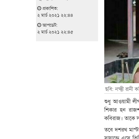
প্রকাশিত:
২ মার্চ ২০২১ ২২:৪৪
আপডেট:
২ মার্চ ২০২১ ২২:৪৫
ছবি: লক্ষ্মী রানী 
শুধু আওয়ামী ল
শিকার হন রাজশা
কবিরাজ। তাকে স
তবে দশরথ মাস্টা
সায়াহ্নে এসে তি