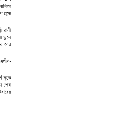
আবিদের
পালিয়ে
াপ হতে
মী রানী
া ভুলে
মার আর
ত্রলীগ-
শ বুকে
যা শেখ
িবারের