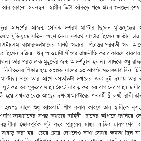
আর কোনো অবলম্বন। স্বামীর ভিটা আঁকড়ে পড়ে প্রহর গুনছেন শেষ
বন্ধুর আদর্শের আজন্ম সৈনিক দশরথ মাস্টার ছিলেন মুক্তিযুদ্ধের 
েও মুক্তিযুদ্ধে সক্রিয় অংশ নেন। দশরথ মাস্টার ছিলেন জাতীয় চার
ইচএম কামারুজ্জামানের ঘনিষ্ঠ সহচর। পঁচাত্তর-পরবর্তী সব আন
াবে ছিলেন সক্রিয়। শুধু আওয়ামী লীগের রাজনীতি করার কারণে বারবা
্যাতন। তার পরও এক মুহূর্তের জন্য আদর্শচ্যুত হননি। এদিকে শুধু রা
শংস নির্যাতনের শিকার হয়ে ২০০৬ সালের ১৩ আগস্ট অনেকটাই বিনা চি
 মাস্টার। তবে তার আগে বসতভিটা দখলের জন্য দুই দফায় তার 
য়। লুট করা হয় পুকুরের মাছ। কেটে সাবাড় করা হয় বাগানের গাছ। স্বামীর
ষী হয়ে এখনও বেঁচে আছেন দশরথ মাস্টারের শতবর্ষী স্ত্রী লক্ষ্মী রানী ক
লেন, ২০০১ সালে শুধু আওয়ামী লীগ করার কারণে তার স্বামীকে নৃশ
এনপি-জামায়াতের সশস্ত্র ক্যাডার বাহিনী। রাতের আঁধারে জ্বালিয়ে দ
 সন্ত্রাসীরা জোরপূর্বক লুট করে পুকুরের মাছ। বাড়ির চারপাশের ব
ে সাবাড় করা হয়। চেয়ে চেয়ে দেখলেও বাধা দেয়ার ক্ষমতা ছিল ন
এগিয়ে আসেনি। পুলিশকে বারবার ডেকেও পাওয়া যায়নি। থানায় ব