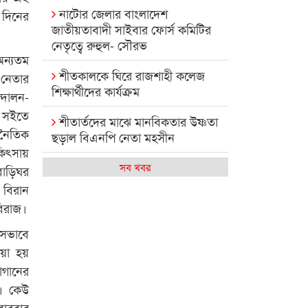
নাটোর জেলার বাংলাদেশ
 দিনের
জাতীয়তাবাদী সাইবার ফোর্স কমিটির
নেতৃত্বে রুহুল- সৌরভ
অন্যতম
শীতকালকে ঘিরে রাজশাহী কলেজ
 নেতার
শিক্ষার্থীদের কার্যক্রম
্দোলন-
র সইতে
শীতার্তদের মাঝে মানবিকতার উষ্ণতা
জনৈতিক
ছড়াল বিএনপি নেতা মহসীন
কিৎসায়
রাজশাহী কলেজের মিষ্টি বিকেল
সব খবর
বাড়িঘর
 বিরান
কেমন আছে আমাদের দেশের
বিরাজ।
মধ্যবিত্তরা
ংসভাবে
রাজশাহী কলেজ ক্যারিয়ার ক্লাবের
েয়া হয়
নেতৃত্বে ইসমাইল- বিশাল
াগানের
া। কেউ
রাজশাইন একাডেমির ফল প্রকাশ ও
পুরস্কার বিতরণ
ারবার