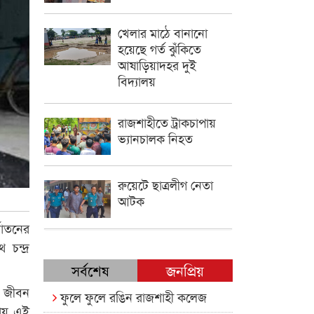
খেলার মাঠে বানানো
হয়েছে গর্ত ঝুঁকিতে
আষাড়িয়াদহর দুই
বিদ্যালয়
রাজশাহীতে ট্রাকচাপায়
ভ্যানচালক নিহত
রুয়েটে ছাত্রলীগ নেতা
আটক
যাতনের
চন্দ্র
সর্বশেষ
জনপ্রিয়
। জীবন
ফুলে ফুলে রঙিন রাজশাহী কলেজ
হায় এই