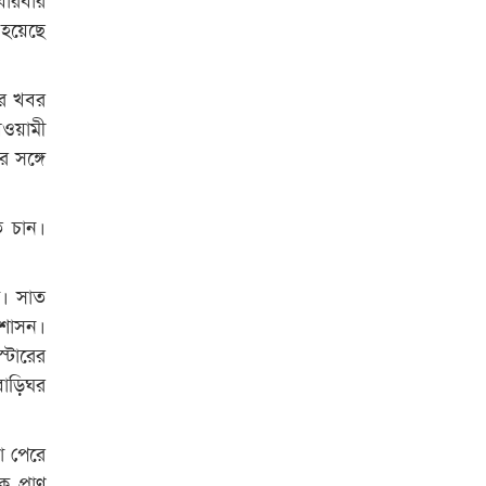
হয়েছে
রাজশাহী কলেজের শিক্ষার্থী শাখাওয়াত
পেলেন স্টার এক্সিলেন্স অ্যাওয়ার্ড
ের খবর
বিশ্ব নদী বিবস উপলক্ষে নদী সুরক্ষায়
আওয়ামী
নাওযাত্রা
র সঙ্গে
খেলার মাঠে বানানো হয়েছে গর্ত
ঝুঁকিতে আষাড়িয়াদহর দুই বিদ্যালয়
ে চান।
।
ইসলামের ইতিহাস ও সংস্কৃতি বিভাগের
লাইট হাউজ ক্লাবের নেতৃত্ব ইসতিয়াক-
ম। সাত
মাহফুজ
 শাসন।
স্টারের
ডাকসুতে শিবিরের নিরঙ্কুশ জয়
বাড়িঘর
রাজশাহীতে ট্রাকচাপায় ভ্যানচালক
নিহত
া পেরে
শেষ সময়ে ভোট কারচুরি অভিযোগ
 প্রাণ