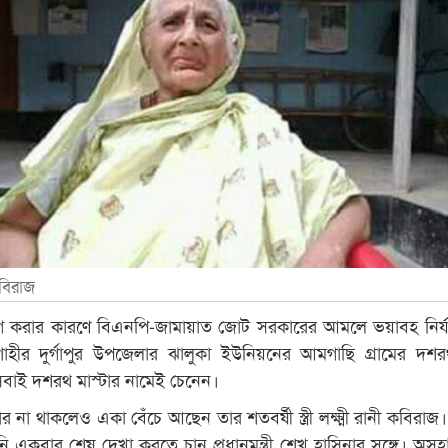
কবিরাজ
ীগ করার কারণে বিএনপি-জামায়াত জোট সরকারের আমলে ভয়াবহ নির্
হীর দুর্গাপুর উপজেলার ঝালুকা ইউনিয়নের আমগাছি গ্রামের দশরথ 
বাই দশরথ মাস্টার নামেই চেনেন।
র না থাকলেও একা বেঁচে আছেন তার শতবর্ষী স্ত্রী লক্ষ্মী রানী কবিরাজ
নি একবার শেষ দেখা করতে চান প্রধানমন্ত্রী শেখ হাসিনার সঙ্গে। অস