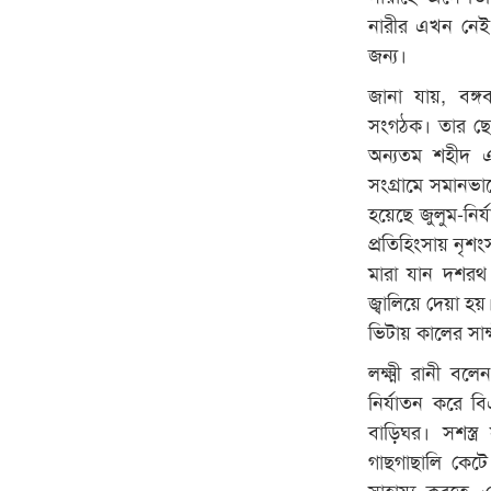
নারীর এখন নেই 
জন্য।
জানা যায়, বঙ্গ
সংগঠক। তার ছেল
অন্যতম শহীদ এএ
সংগ্রামে সমানভ
হয়েছে জুলুম-নির
প্রতিহিংসায় নৃ
মারা যান দশরথ
জ্বালিয়ে দেয়া হ
ভিটায় কালের সাক্
লক্ষ্মী রানী ব
নির্যাতন করে বি
বাড়িঘর। সশস্ত্র
গাছগাছালি কেট
সাহায্য করতে 