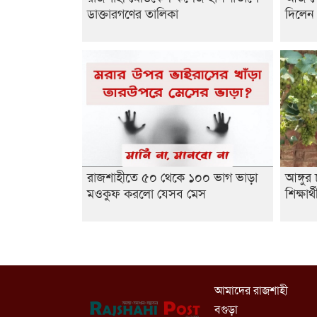
ডাক্তারগণের তালিকা
দিলেন
রাজশাহীতে ৫০ থেকে ১০০ ভাগ ভাড়া
আঙ্গু
মওকুফ করলো যেসব মেস
শিক্ষার্
আমাদের রাজশাহী
বগুড়া