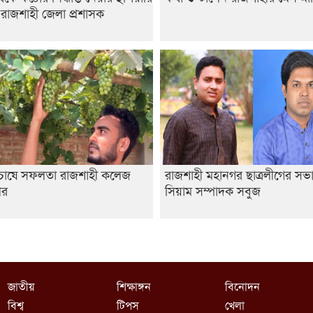
 রাজশাহী জেলা প্রশাসক
র চাষে সফলতা রাজশাহী কলেজ
রাজশাহী মহানগর ছাত্রলীগের সভ
থীর
সিয়াম সম্পাদক সবুজ
জাতীয়
শিক্ষাঙ্গন
বিনোদন
বিশ্ব
টিপস
খেলা