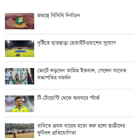
জমছে বিসিবি নির্বাচন
বৃষ্টিতে হাতছাড়া হোয়াইটওয়াশের সুযোগ
ভোটে লড়বেন তামিম ইকবাল, পেলেন সাবেক
সভাপতির সমর্থন
টি-টোয়েন্টি থেকে অবসরে স্টার্ক
রাবিতে প্রথম বারের মতো শুরু হলো ছাত্রীদের
ফুটবল প্রতিযোগিতা