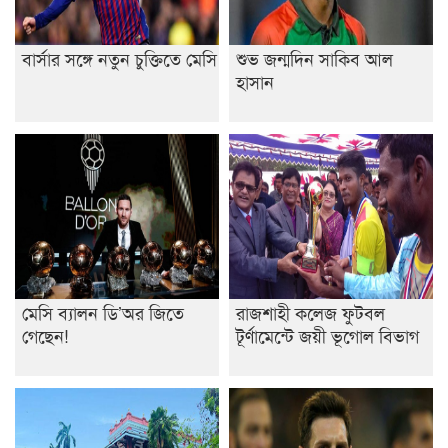
বার্সার সঙ্গে নতুন চুক্তিতে মেসি
শুভ জন্মদিন সাকিব আল
হাসান
মেসি ব্যালন ডি’অর জিতে
রাজশাহী কলেজ ফুটবল
গেছেন!
টূর্ণামেন্টে জয়ী ভূগোল বিভাগ