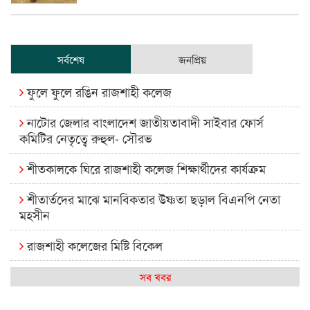
সর্বশেষ
জনপ্রিয়
ফুলে ফুলে রঙিন রাজশাহী কলেজ
নাটোর জেলার বাংলাদেশ জাতীয়তাবাদী সাইবার ফোর্স
কমিটির নেতৃত্বে রুহুল- সৌরভ
শীতকালকে ঘিরে রাজশাহী কলেজ শিক্ষার্থীদের কার্যক্রম
শীতার্তদের মাঝে মানবিকতার উষ্ণতা ছড়াল বিএনপি নেতা
মহসীন
রাজশাহী কলেজের মিষ্টি বিকেল
কেমন আছে আমাদের দেশের মধ্যবিত্তরা
সব খবর
রাজশাহী কলেজ ক্যারিয়ার ক্লাবের নেতৃত্বে ইসমাইল- বিশাল