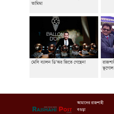
তামিমা
মেসি ব্যালন ডি’অর জিতে গেছেন!
রাজশাহ
ভূগোল
আমাদের রাজশাহী
বগুড়া