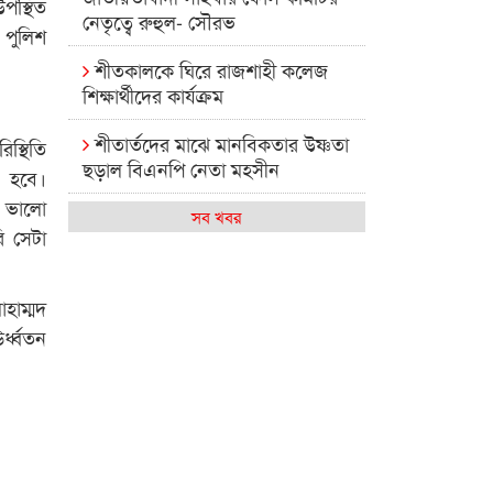
পস্থিত
নেতৃত্বে রুহুল- সৌরভ
 পুলিশ
শীতকালকে ঘিরে রাজশাহী কলেজ
শিক্ষার্থীদের কার্যক্রম
শীতার্তদের মাঝে মানবিকতার উষ্ণতা
স্থিতি
ছড়াল বিএনপি নেতা মহসীন
ে হবে।
ক ভালো
রাজশাহী কলেজের মিষ্টি বিকেল
সব খবর
ি সেটা
কেমন আছে আমাদের দেশের
মধ্যবিত্তরা
হাম্মদ
্ধ্বতন
রাজশাহী কলেজ ক্যারিয়ার ক্লাবের
নেতৃত্বে ইসমাইল- বিশাল
রাজশাইন একাডেমির ফল প্রকাশ ও
পুরস্কার বিতরণ
রাজশাহী কলেজের শিক্ষার্থী শাখাওয়াত