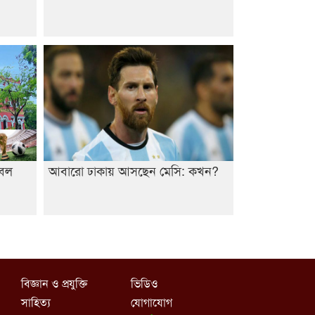
টবল
আবারো ঢাকায় আসছেন মেসি: কখন?
বিজ্ঞান ও প্রযুক্তি
ভিডিও
সাহিত্য
যোগাযোগ