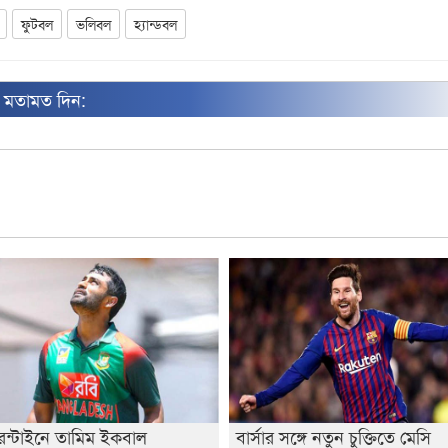
ফুটবল
ভলিবল
হ্যান্ডবল
ন মতামত দিন:
েন্টাইনে তামিম ইকবাল
বার্সার সঙ্গে নতুন চুক্তিতে মেসি