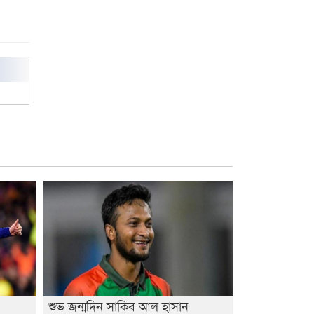
পেলেন স্টার এক্সিলেন্স অ্যাওয়ার্ড
বিশ্ব নদী বিবস উপলক্ষে নদী সুরক্ষায়
নাওযাত্রা
খেলার মাঠে বানানো হয়েছে গর্ত
ঝুঁকিতে আষাড়িয়াদহর দুই বিদ্যালয়
ইসলামের ইতিহাস ও সংস্কৃতি বিভাগের
লাইট হাউজ ক্লাবের নেতৃত্ব ইসতিয়াক-
মাহফুজ
ডাকসুতে শিবিরের নিরঙ্কুশ জয়
রাজশাহীতে ট্রাকচাপায় ভ্যানচালক
নিহত
শেষ সময়ে ভোট কারচুরি অভিযোগ
আবিদের
শুভ জন্মদিন সাকিব আল হাসান