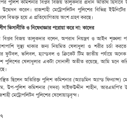
পির পুলিশ কমিশনার বিপ্লব বিজয় তালুকদার প্রধান অতিথি হিসাবে উ
টের উদ্বোধন করেন। রাজশাহী মেট্রোপলিটন পুলিশের বিভিন্ন ইউনিটের
 দলে বিভক্ত হয়ে এ প্রতিযোগিতায় অংশ গ্রহণ করছে।
গ ভিসানীতি ও নিষেধাজ্ঞার পরোয়া করে না: কাদের
ানে বিপ্লব বিজয় তালুকদার বলেন, অপরাধ নিয়ন্ত্রণ ও আইন শৃঙ্খলা পরি
পাশাপাশি সুস্থ্য থাকার জন্য নিয়মিত খেলাধুলা ও শরীর চর্চা করত
ের ফুটবল, ভলিবল, হ্যান্ডবল ও ক্রিকেট টিম জাতীয় পর্যায়ে অনে
েশ পুলিশের খেলাধুলার একটা সোনালী অতীত রয়েছে, আমি মনে কর
ছে।
ত ছিলেন অতিরিক্ত পুলিশ কমিশনার (অ্যাডমিন অ্যান্ড ফিন্যান্স) মো
াম, উপ-পুলিশ কমিশনার (সদর) সাইফউদ্দীন শাহীন, আরএমপি'র ঊর
াজশাহী মেট্রোপলিটন পুলিশের খেলোয়াড়বৃন্দ।
০৭