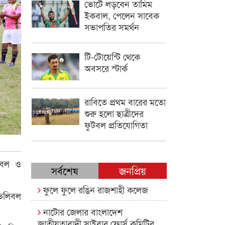
ভোটে লড়বেন তামিম
ইকবাল, পেলেন সাবেক
সভাপতির সমর্থন
টি-টোয়েন্টি থেকে
অবসরে স্টার্ক
রাবিতে প্রথম বারের মতো
শুরু হলো ছাত্রীদের
ফুটবল প্রতিযোগিতা
লিবল ও
সর্বশেষ
জনপ্রিয়
ফুলে ফুলে রঙিন রাজশাহী কলেজ
 ভলিবল
নাটোর জেলার বাংলাদেশ
জাতীয়তাবাদী সাইবার ফোর্স কমিটির