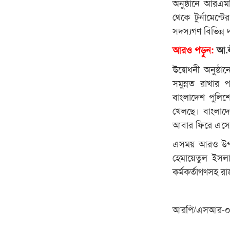
অনুষ্ঠানে আরএম
থেকে টুর্নামেন্
সদস্যগণ বিভিন্ন
আরও পড়ুন:
আ.লী
উদ্বোধনী অনুষ্ঠ
সমুন্নত রাখার 
বাংলাদেশ পুলিশ
খেলছে। বাংলাদ
আবার ফিরে এসে
এসময় আরও উপস্থি
হেমায়েতুল ইসল
কর্মকর্তাগণসহ র
আরপি/এসআর-