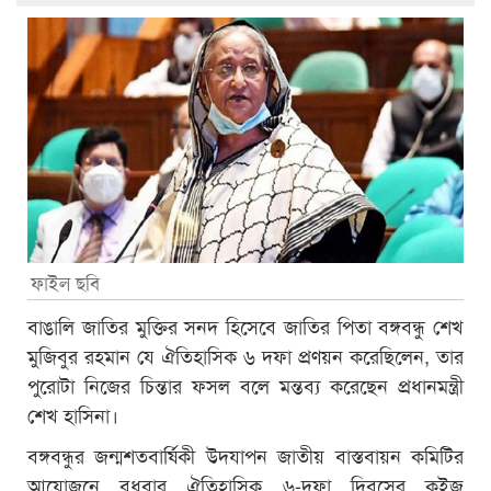
ফাইল ছবি
বাঙালি জাতির মুক্তির সনদ হিসেবে জাতির পিতা বঙ্গবন্ধু শেখ
মুজিবুর রহমান যে ঐতিহাসিক ৬ দফা প্রণয়ন করেছিলেন, তার
পুরোটা নিজের চিন্তার ফসল বলে মন্তব্য করেছেন প্রধানমন্ত্রী
শেখ হাসিনা।
বঙ্গবন্ধুর জন্মশতবার্ষিকী উদযাপন জাতীয় বাস্তবায়ন কমিটির
আয়োজনে বুধবার ঐতিহাসিক ৬-দফা দিবসের কুইজ