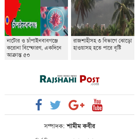
নাটোর ও চাঁপাইনবাবগঞ্জে
রাজশাহীসহ ৩ বিভাগে ঝোড়ো
করোনা বিস্ফোরণ, একদিনে
হাওয়াসহ হতে পারে বৃষ্টি
আক্রান্ত ৫০
সম্পাদক:
শামীম কবীর