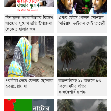
বিনামূল্যে সরকারিভাবে বিদেশ
এবার ফেঁসে গেলেন সোশ্যাল
যাওয়ার সুযোগ প্রতি উপজেলা
মিডিয়ায় ভাইরাল সেই তাহেরী
থেকে ১ হাজার জন
পরকিয়া দেখে ফেলায় ছেলেকে
রাজশাহীসহ ১১ অঞ্চলে ৮০
হত্যাচেষ্ঠায় মা
কিলোমিটার গতির
কালবৈশাখীর শঙ্কা