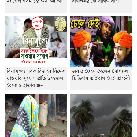
ম্যানেজারসহ ১৫ কর্মী আটক
প্রধানমন্ত্রীকে স্মারকলিপি
নেতৃত্ব ইসতিয়াক-মাহফুজ
ডাকসুতে শিবিরের নিরঙ্কুশ জয়
রাজশাহীতে ট্রাকচাপায় ভ্যানচালক নিহত
শেষ সময়ে ভোট কারচুরি অভিযোগ আবিদের
বিনামূল্যে সরকারিভাবে বিদেশ
এবার ফেঁসে গেলেন সোশ্যাল
যাওয়ার সুযোগ প্রতি উপজেলা
মিডিয়ায় ভাইরাল সেই তাহেরী
থেকে ১ হাজার জন