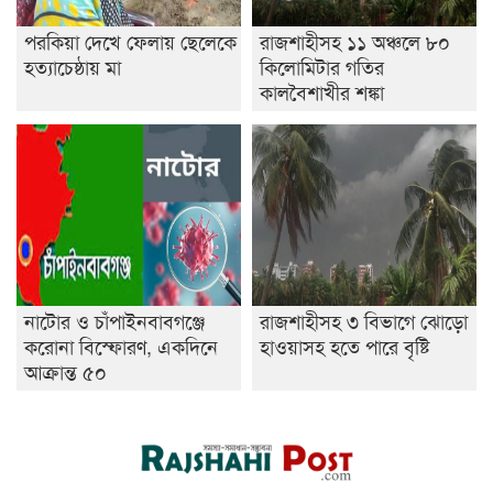
পরকিয়া দেখে ফেলায় ছেলেকে
রাজশাহীসহ ১১ অঞ্চলে ৮০
হত্যাচেষ্ঠায় মা
কিলোমিটার গতির
কালবৈশাখীর শঙ্কা
নাটোর ও চাঁপাইনবাবগঞ্জে
রাজশাহীসহ ৩ বিভাগে ঝোড়ো
করোনা বিস্ফোরণ, একদিনে
হাওয়াসহ হতে পারে বৃষ্টি
আক্রান্ত ৫০