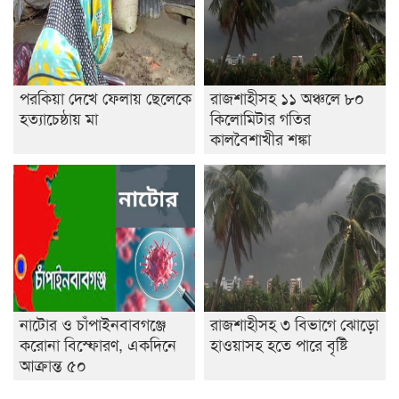
পরকিয়া দেখে ফেলায় ছেলেকে
রাজশাহীসহ ১১ অঞ্চলে ৮০
হত্যাচেষ্ঠায় মা
কিলোমিটার গতির
কালবৈশাখীর শঙ্কা
নাটোর ও চাঁপাইনবাবগঞ্জে
রাজশাহীসহ ৩ বিভাগে ঝোড়ো
করোনা বিস্ফোরণ, একদিনে
হাওয়াসহ হতে পারে বৃষ্টি
আক্রান্ত ৫০