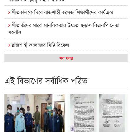
শীতকালকে ঘিরে রাজশাহী কলেজ শিক্ষার্থীদের কার্যক্রম
শীতার্তদের মাঝে মানবিকতার উষ্ণতা ছড়াল বিএনপি নেতা
মহসীন
রাজশাহী কলেজের মিষ্টি বিকেল
কেমন আছে আমাদের দেশের মধ্যবিত্তরা
সব খবর
রাজশাহী কলেজ ক্যারিয়ার ক্লাবের নেতৃত্বে ইসমাইল- বিশাল
এই বিভাগের সর্বাধিক পঠিত
রাজশাইন একাডেমির ফল প্রকাশ ও পুরস্কার বিতরণ
রাজশাহী কলেজের শিক্ষার্থী শাখাওয়াত পেলেন স্টার এক্সিলেন্স
অ্যাওয়ার্ড
বিশ্ব নদী বিবস উপলক্ষে নদী সুরক্ষায় নাওযাত্রা
খেলার মাঠে বানানো হয়েছে গর্ত ঝুঁকিতে আষাড়িয়াদহর দুই