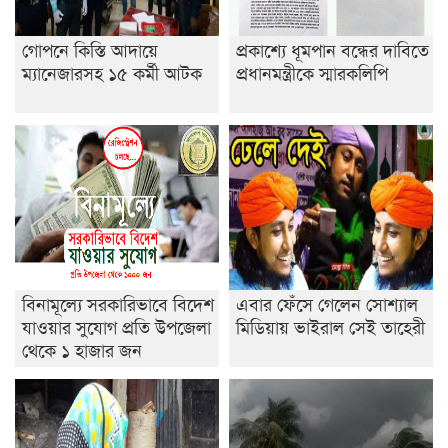
বিদ্যালয়
গোপনে কিস্তি আদায়ে
প্রকাশ্যে ধূমপান বন্ধের দাবিতে
ইসলামের ইতিহাস ও সংস্কৃতি বিভাগের লাইট হাউজ ক্লাবের
ম্যানেজারসহ ১৫ কর্মী আটক
প্রধানমন্ত্রীকে স্মারকলিপি
নেতৃত্ব ইসতিয়াক-মাহফুজ
ডাকসুতে শিবিরের নিরঙ্কুশ জয়
রাজশাহীতে ট্রাকচাপায় ভ্যানচালক নিহত
শেষ সময়ে ভোট কারচুরি অভিযোগ আবিদের
বিনামূল্যে সরকারিভাবে বিদেশ
এবার ফেঁসে গেলেন সোশ্যাল
যাওয়ার সুযোগ প্রতি উপজেলা
মিডিয়ায় ভাইরাল সেই তাহেরী
থেকে ১ হাজার জন