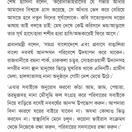
শেখ হাসিনা বলেন, ‘করোনাভাইরাসের যে গভীর আঁধার
আমাদের বিশ্বকে গ্রাস করেছে, সে আঁধার ভেদ করে বেরিয়ে
আসতে হবে নতুন দিনের সূর্যালোকে। কবি সত্যেন্দ্রনাথ দত্তের
ভাষায় তাই বলতে চাই: মেঘ দেখে কেউ করিসনে ভয়/আড়ালে
তার সূর্য হাসে/হারা শশীর হারা হাসি/অন্ধকারেই ফিরে আসে।’
প্রধানমন্ত্রী বলেন, ‘সমগ্র বাংলাদেশে এবং প্রবাসে বাঙালিরা
বাংলা নববর্ষ আনন্দঘন পরিবেশে উদযাপন করে থাকেন।
রাজধানীতে রমনা পার্ক, চারুকলা চত্বর, সোহরাওয়ার্দী উদ্যানসহ
নগরীর নানা স্থান মানুষের ভিড়ে মুখরিত থাকে এদিনটি। গ্রামীণ
মেলা, হালখাতাসহ নানা অনুষ্ঠানে গোটা দেশ মেতে উঠে।’
‘এবার সবাইকে অনুরোধ করবো কাঁচা আম, জাম, পেয়ারা,
তরমুজসহ নানা মৌসুমি ফল সংগ্রহ করে পরিবারের সবাইকে
নিয়ে বাড়িতে বসেই নববর্ষের আনন্দ উপভোগ করুন। আপনারা
বিনা কারণে ঘরের বাইরে যাবেন না। অযথা কোথাও ভিড়
করবেন না। স্বাস্থ্যবিধি মেনে চলুন। করোনা ভাইরাস সংক্রমণ
থেকে নিজেকে রক্ষা করুন, পরিবারের সদস্যদের রক্ষা করুন।’