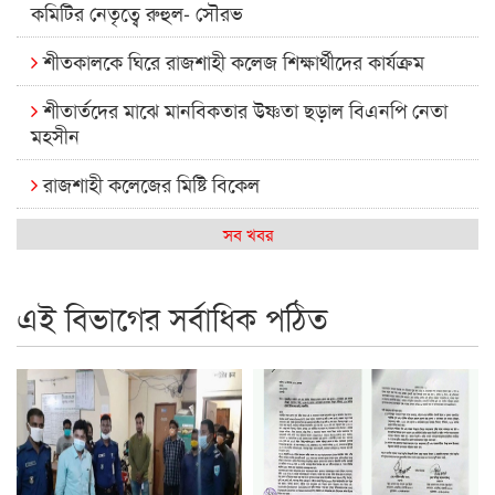
কমিটির নেতৃত্বে রুহুল- সৌরভ
শীতকালকে ঘিরে রাজশাহী কলেজ শিক্ষার্থীদের কার্যক্রম
শীতার্তদের মাঝে মানবিকতার উষ্ণতা ছড়াল বিএনপি নেতা
মহসীন
রাজশাহী কলেজের মিষ্টি বিকেল
কেমন আছে আমাদের দেশের মধ্যবিত্তরা
সব খবর
রাজশাহী কলেজ ক্যারিয়ার ক্লাবের নেতৃত্বে ইসমাইল- বিশাল
এই বিভাগের সর্বাধিক পঠিত
রাজশাইন একাডেমির ফল প্রকাশ ও পুরস্কার বিতরণ
রাজশাহী কলেজের শিক্ষার্থী শাখাওয়াত পেলেন স্টার এক্সিলেন্স
অ্যাওয়ার্ড
বিশ্ব নদী বিবস উপলক্ষে নদী সুরক্ষায় নাওযাত্রা