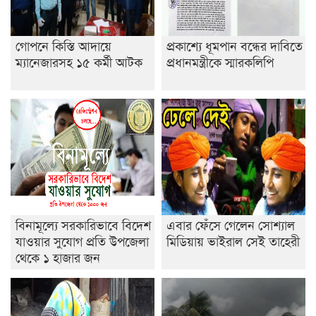
খেলার মাঠে বানানো হয়েছে গর্ত ঝুঁকিতে আষাড়িয়াদহর দুই
বিদ্যালয়
গোপনে কিস্তি আদায়ে
প্রকাশ্যে ধূমপান বন্ধের দাবিতে
ইসলামের ইতিহাস ও সংস্কৃতি বিভাগের লাইট হাউজ ক্লাবের
ম্যানেজারসহ ১৫ কর্মী আটক
প্রধানমন্ত্রীকে স্মারকলিপি
নেতৃত্ব ইসতিয়াক-মাহফুজ
ডাকসুতে শিবিরের নিরঙ্কুশ জয়
রাজশাহীতে ট্রাকচাপায় ভ্যানচালক নিহত
শেষ সময়ে ভোট কারচুরি অভিযোগ আবিদের
বিনামূল্যে সরকারিভাবে বিদেশ
এবার ফেঁসে গেলেন সোশ্যাল
যাওয়ার সুযোগ প্রতি উপজেলা
মিডিয়ায় ভাইরাল সেই তাহেরী
থেকে ১ হাজার জন