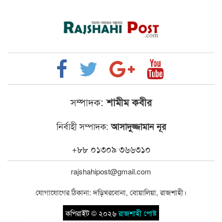
সম্পাদক:
শামীম কবীর
নির্বাহী সম্পাদক:
আসাদুজ্জামান নূর
+৮৮ ০১৩০৯ ৩৬৬৩১০
rajshahipost@gmail.com
যোগাযোগের ঠিকানা: দড়িখরবোনা, বোয়ালিয়া, রাজশাহী।
কপিরাইট © ২০২৬
রাজশাহী পোষ্ট