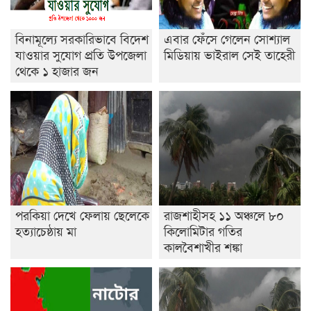
বিনামূল্যে সরকারিভাবে বিদেশ
এবার ফেঁসে গেলেন সোশ্যাল
যাওয়ার সুযোগ প্রতি উপজেলা
মিডিয়ায় ভাইরাল সেই তাহেরী
থেকে ১ হাজার জন
পরকিয়া দেখে ফেলায় ছেলেকে
রাজশাহীসহ ১১ অঞ্চলে ৮০
হত্যাচেষ্ঠায় মা
কিলোমিটার গতির
কালবৈশাখীর শঙ্কা