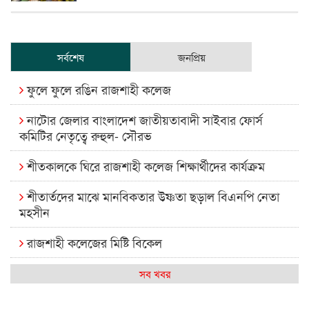
সর্বশেষ
জনপ্রিয়
ফুলে ফুলে রঙিন রাজশাহী কলেজ
নাটোর জেলার বাংলাদেশ জাতীয়তাবাদী সাইবার ফোর্স
কমিটির নেতৃত্বে রুহুল- সৌরভ
শীতকালকে ঘিরে রাজশাহী কলেজ শিক্ষার্থীদের কার্যক্রম
শীতার্তদের মাঝে মানবিকতার উষ্ণতা ছড়াল বিএনপি নেতা
মহসীন
রাজশাহী কলেজের মিষ্টি বিকেল
কেমন আছে আমাদের দেশের মধ্যবিত্তরা
সব খবর
রাজশাহী কলেজ ক্যারিয়ার ক্লাবের নেতৃত্বে ইসমাইল- বিশাল