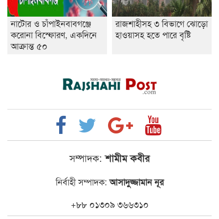
নাটোর ও চাঁপাইনবাবগঞ্জে
রাজশাহীসহ ৩ বিভাগে ঝোড়ো
করোনা বিস্ফোরণ, একদিনে
হাওয়াসহ হতে পারে বৃষ্টি
আক্রান্ত ৫০
সম্পাদক:
শামীম কবীর
নির্বাহী সম্পাদক:
আসাদুজ্জামান নূর
+৮৮ ০১৩০৯ ৩৬৬৩১০