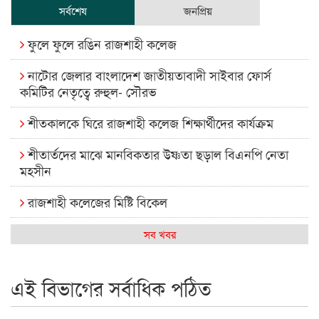
সর্বশেষ
জনপ্রিয়
ফুলে ফুলে রঙিন রাজশাহী কলেজ
নাটোর জেলার বাংলাদেশ জাতীয়তাবাদী সাইবার ফোর্স
কমিটির নেতৃত্বে রুহুল- সৌরভ
শীতকালকে ঘিরে রাজশাহী কলেজ শিক্ষার্থীদের কার্যক্রম
শীতার্তদের মাঝে মানবিকতার উষ্ণতা ছড়াল বিএনপি নেতা
মহসীন
রাজশাহী কলেজের মিষ্টি বিকেল
কেমন আছে আমাদের দেশের মধ্যবিত্তরা
সব খবর
রাজশাহী কলেজ ক্যারিয়ার ক্লাবের নেতৃত্বে ইসমাইল- বিশাল
এই বিভাগের সর্বাধিক পঠিত
রাজশাইন একাডেমির ফল প্রকাশ ও পুরস্কার বিতরণ