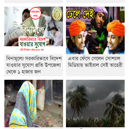
ডাকসুতে শিবিরের নিরঙ্কুশ জয়
রাজশাহীতে ট্রাকচাপায় ভ্যানচালক নিহত
শেষ সময়ে ভোট কারচুরি অভিযোগ আবিদের
বিনামূল্যে সরকারিভাবে বিদেশ
এবার ফেঁসে গেলেন সোশ্যাল
যাওয়ার সুযোগ প্রতি উপজেলা
মিডিয়ায় ভাইরাল সেই তাহেরী
থেকে ১ হাজার জন