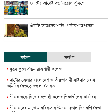
ভোটের আগেই বড় নিয়োগ পুলিশে
ঐক্যই আমাদের শক্তি: পরিবেশ উপদেষ্টা
সর্বশেষ
জনপ্রিয়
ফুলে ফুলে রঙিন রাজশাহী কলেজ
নাটোর জেলার বাংলাদেশ জাতীয়তাবাদী সাইবার ফোর্স
কমিটির নেতৃত্বে রুহুল- সৌরভ
শীতকালকে ঘিরে রাজশাহী কলেজ শিক্ষার্থীদের কার্যক্রম
শীতার্তদের মাঝে মানবিকতার উষ্ণতা ছড়াল বিএনপি নেতা