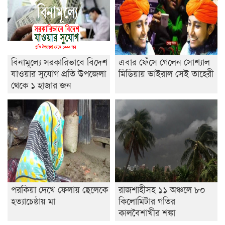
শেষ সময়ে ভোট কারচুরি অভিযোগ আবিদের
বিনামূল্যে সরকারিভাবে বিদেশ
এবার ফেঁসে গেলেন সোশ্যাল
যাওয়ার সুযোগ প্রতি উপজেলা
মিডিয়ায় ভাইরাল সেই তাহেরী
থেকে ১ হাজার জন
পরকিয়া দেখে ফেলায় ছেলেকে
রাজশাহীসহ ১১ অঞ্চলে ৮০
হত্যাচেষ্ঠায় মা
কিলোমিটার গতির
কালবৈশাখীর শঙ্কা