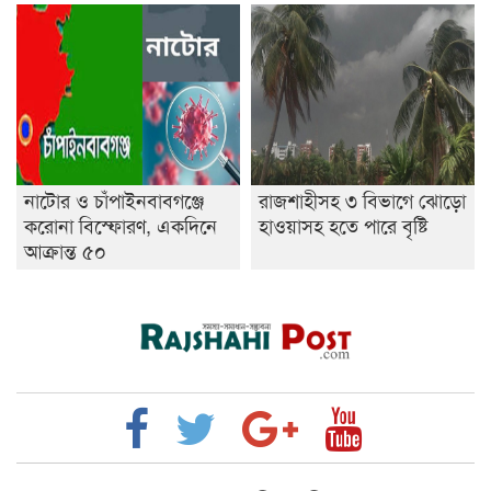
নাটোর ও চাঁপাইনবাবগঞ্জে
রাজশাহীসহ ৩ বিভাগে ঝোড়ো
করোনা বিস্ফোরণ, একদিনে
হাওয়াসহ হতে পারে বৃষ্টি
আক্রান্ত ৫০