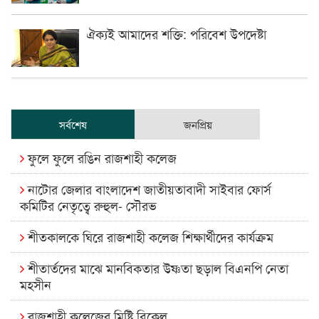
ঐক্যই আমাদের শক্তি: পরিবেশ উপদেষ্টা
সর্বশেষ
জনপ্রিয়
ফুলে ফুলে রঙিন রাজশাহী কলেজ
নাটোর জেলার বাংলাদেশ জাতীয়তাবাদী সাইবার ফোর্স
কমিটির নেতৃত্বে রুহুল- সৌরভ
শীতকালকে ঘিরে রাজশাহী কলেজ শিক্ষার্থীদের কার্যক্রম
শীতার্তদের মাঝে মানবিকতার উষ্ণতা ছড়াল বিএনপি নেতা
মহসীন
রাজশাহী কলেজের মিষ্টি বিকেল