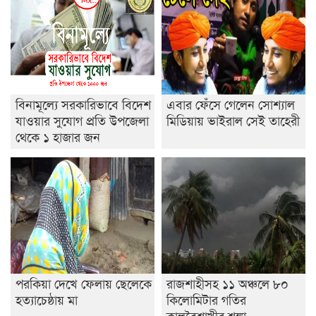
রাজশাহীতে ট্রাকচাপায় ভ্যানচালক নিহত
শেষ সময়ে ভোট কারচুরি অভিযোগ আবিদের
বিনামূল্যে সরকারিভাবে বিদেশ
এবার ফেঁসে গেলেন সোশ্যাল
যাওয়ার সুযোগ প্রতি উপজেলা
মিডিয়ায় ভাইরাল সেই তাহেরী
থেকে ১ হাজার জন
পরকিয়া দেখে ফেলায় ছেলেকে
রাজশাহীসহ ১১ অঞ্চলে ৮০
হত্যাচেষ্ঠায় মা
কিলোমিটার গতির
কালবৈশাখীর শঙ্কা