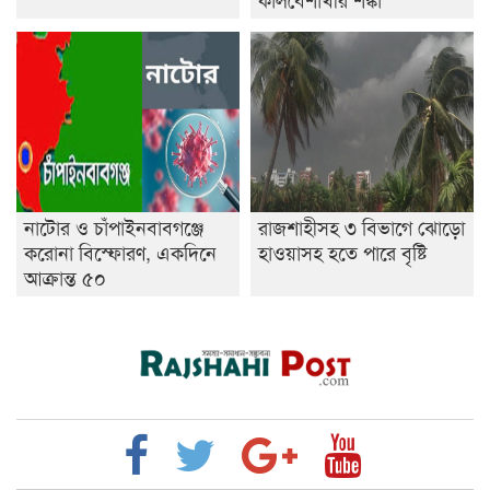
নাটোর ও চাঁপাইনবাবগঞ্জে
রাজশাহীসহ ৩ বিভাগে ঝোড়ো
করোনা বিস্ফোরণ, একদিনে
হাওয়াসহ হতে পারে বৃষ্টি
আক্রান্ত ৫০