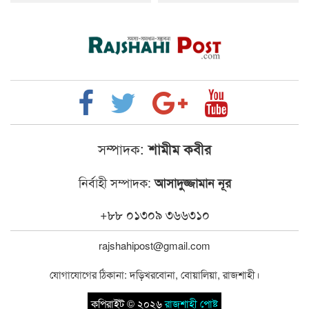
সম্পাদক:
শামীম কবীর
নির্বাহী সম্পাদক:
আসাদুজ্জামান নূর
+৮৮ ০১৩০৯ ৩৬৬৩১০
rajshahipost@gmail.com
যোগাযোগের ঠিকানা: দড়িখরবোনা, বোয়ালিয়া, রাজশাহী।
কপিরাইট © ২০২৬
রাজশাহী পোষ্ট