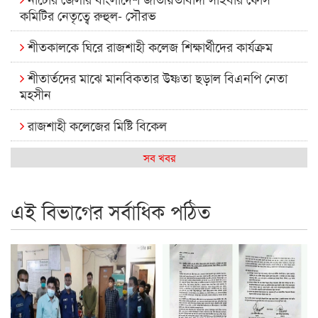
কমিটির নেতৃত্বে রুহুল- সৌরভ
শীতকালকে ঘিরে রাজশাহী কলেজ শিক্ষার্থীদের কার্যক্রম
শীতার্তদের মাঝে মানবিকতার উষ্ণতা ছড়াল বিএনপি নেতা
মহসীন
রাজশাহী কলেজের মিষ্টি বিকেল
কেমন আছে আমাদের দেশের মধ্যবিত্তরা
সব খবর
রাজশাহী কলেজ ক্যারিয়ার ক্লাবের নেতৃত্বে ইসমাইল- বিশাল
এই বিভাগের সর্বাধিক পঠিত
রাজশাইন একাডেমির ফল প্রকাশ ও পুরস্কার বিতরণ
রাজশাহী কলেজের শিক্ষার্থী শাখাওয়াত পেলেন স্টার এক্সিলেন্স
অ্যাওয়ার্ড
বিশ্ব নদী বিবস উপলক্ষে নদী সুরক্ষায় নাওযাত্রা