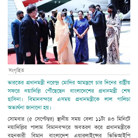
সংগৃহিত
ভারতের প্রধানমন্ত্রী নরেন্দ্র মোদির আমন্ত্রণে চার দিনের রাষ্ট্রীয়
সফরে নয়াদিল্লি পৌঁছেছেন বাংলাদেশের প্রধানমন্ত্রী শেখ
হাসিনা। বিমানবন্দরে এসময় প্রধানমন্ত্রীকে লাল গালিচা
অভ্যর্থনা জানানো হয়।
সোমবার (৫ সেপ্টেম্বর) স্থানীয় সময় বেলা ১১টা ৪০ মিনিটে
নয়াদিল্লির পালাম বিমানবন্দরে অবতরণ করে প্রধানমন্ত্রীকে
বহনকারী বিমান বাংলাদেশ এয়ারলাইন্সের ভিভিআইপি