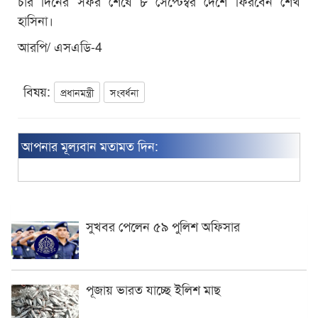
চার দিনের সফর শেষে ৮ সেপ্টেম্বর দেশে ফিরবেন শেখ
হাসিনা।
আরপি/ এসএডি-4
বিষয়:
প্রধানমন্ত্রী
সংবর্ধনা
আপনার মূল্যবান মতামত দিন:
সুখবর পেলেন ৫৯ পুলিশ অফিসার
পূজায় ভারত যাচ্ছে ইলিশ মাছ