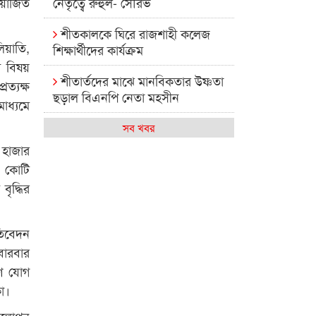
আয়োজিত
নেতৃত্বে রুহুল- সৌরভ
শীতকালকে ঘিরে রাজশাহী কলেজ
িয়াতি,
শিক্ষার্থীদের কার্যক্রম
ি বিষয়
শীতার্তদের মাঝে মানবিকতার উষ্ণতা
রত্যক্ষ
ছড়াল বিএনপি নেতা মহসীন
াধ্যমে
রাজশাহী কলেজের মিষ্টি বিকেল
সব খবর
 হাজার
কেমন আছে আমাদের দেশের
৮ কোটি
মধ্যবিত্তরা
ৃদ্ধির
রাজশাহী কলেজ ক্যারিয়ার ক্লাবের
নেতৃত্বে ইসমাইল- বিশাল
তিবেদন
বারবার
রাজশাইন একাডেমির ফল প্রকাশ ও
পুরস্কার বিতরণ
ঋণ যোগ
া।
রাজশাহী কলেজের শিক্ষার্থী শাখাওয়াত
অবলোপন