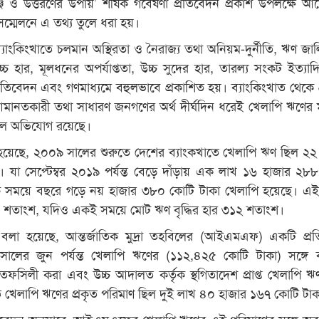
ঞ্জ ও উত্তরণের উপায়’ শীর্ষক গবেষণা প্রতিবেদন প্রকাশ উপলক্ষে 
দ সম্মেলনে এ তথ্য তুলে ধরা হয়।
ংকিংখাতে চলমান অস্থিরতা ও নৈরাজ্য তথা অনিয়ম-দুর্নীতি, ঋণ জাল
চ হার, মূলধনের অপর্যাপ্ততা, উচ্চ সুদের হার, তারল্য সংকট ইত্যাদ
্রতিবেদন এবং গণমাধ্যমে বহুলভাবে প্রকাশিত হয়। ব্যাংকিংখাত থেকে প্
মানতকারী তথা সাধারণ জনগণের অর্থ দীর্ঘদিন ধরেই খেলাপি ঋণের ম
বলে অভিযোগ রয়েছে।
 হয়েছে, ২০০৯ সালের শুরুতে দেশের ব্যাংকখাতে খেলাপি ঋণ ছিল ২২
 যা সেপ্টেম্বর ২০১৯ পর্যন্ত বেড়ে দাঁড়ায় এক লাখ ১৬ হাজার ২৮
ক্ত সময়ে বছরে গড়ে নয় হাজার ৩৮০ কোটি টাকা খেলাপি হয়েছে। এই ব
১৭ শতাংশ, যদিও একই সময়ে মোট ঋণ বৃদ্ধির হার ৩১২ শতাংশ।
 বলা হয়েছে, আন্তর্জাতিক মুদ্রা তহবিলের (আইএমএফ) একটি প্র
সালের জুন পর্যন্ত খেলাপি ঋণের (১১২,৪২৫ কোটি টাকা) সঙ্গে 
ঃতফসিলী করা এবং উচ্চ আদালত কর্তৃক স্থগিতাদেশ প্রাপ্ত খেলাপি 
ে খেলাপি ঋণের প্রকৃত পরিমাণ ছিল দুই লাখ ৪০ হাজার ১৬৭ কোটি টাক
িবেদন অনুসারে, আইএমএফের খেলাপি ঋণের এই পরিমাণের সঙ্গে 