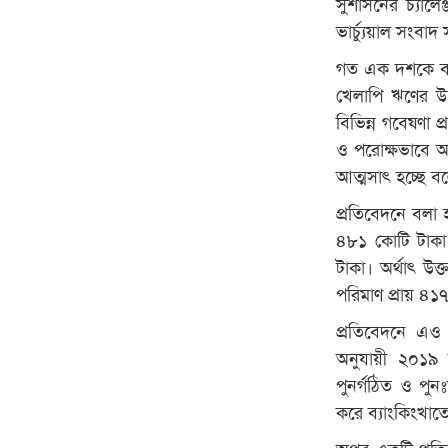
সুশাসনের চ্যালে
ভার্চ্যুয়াল সংবা
গত এক দশকে ব্যা
খেলাপি ঋণের উচ্
বিভিন্ন গবেষণা প
ও পরোক্ষভাবে আ
আত্মসাৎ হচ্ছে 
প্রতিবেদনে বলা
৪৮১ কোটি টাকা।
টাকা। অর্থাৎ উ
পরিমাণ প্রায় ৪
প্রতিবেদনে এও
অনুযায়ী ২০১৯ 
পুনর্গঠিত ও পুন
করে ব্যাংকিংখাত
অপর একটি প্রত