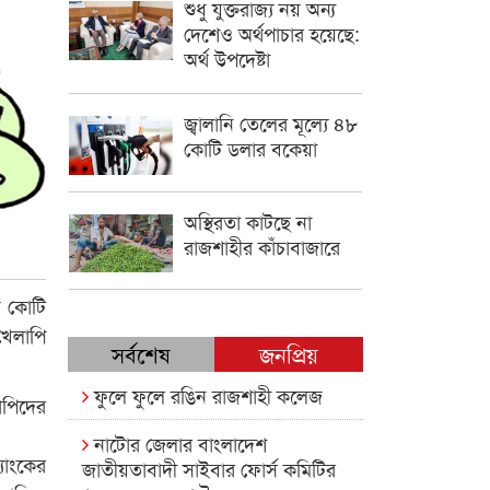
শুধু যুক্তরাজ্য নয় অন্য
দেশেও অর্থপাচার হয়েছে:
অর্থ উপদেষ্টা
জ্বালানি তেলের মূল্যে ৪৮
কোটি ডলার বকেয়া
অস্থিরতা কাটছে না
রাজশাহীর কাঁচাবাজারে
খ কোটি
খেলাপি
সর্বশেষ
জনপ্রিয়
ফুলে ফুলে রঙিন রাজশাহী কলেজ
াপিদের
নাটোর জেলার বাংলাদেশ
যাংকের
জাতীয়তাবাদী সাইবার ফোর্স কমিটির