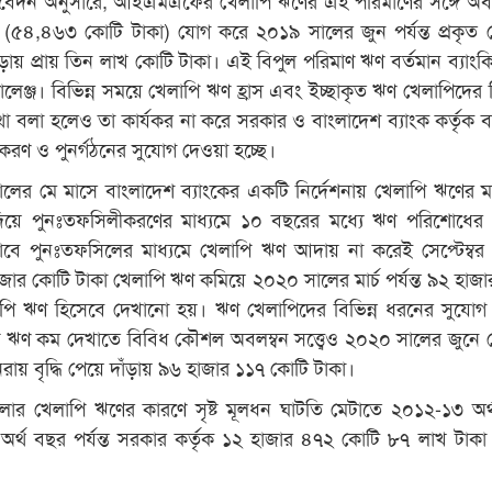
(৫৪,৪৬৩ কোটি টাকা) যোগ করে ২০১৯ সালের জুন পর্যন্ত প্রকৃত 
ড়ায় প্রায় তিন লাখ কোটি টাকা। এই বিপুল পরিমাণ ঋণ বর্তমান ব্যাংক
ালেঞ্জ। বিভিন্ন সময়ে খেলাপি ঋণ হ্রাস এবং ইচ্ছাকৃত ঋণ খেলাপিদের বি
র কথা বলা হলেও তা কার্যকর না করে সরকার ও বাংলাদেশ ব্যাংক কর্তৃক ব
রণ ও পুনর্গঠনের সুযোগ দেওয়া হচ্ছে।
লের মে মাসে বাংলাদেশ ব্যাংকের একটি নির্দেশনায় খেলাপি ঋণের মাত
য়ে পুনঃতফসিলীকরণের মাধ্যমে ১০ বছরের মধ্যে ঋণ পরিশোধের 
বে পুনঃতফসিলের মাধ্যমে খেলাপি ঋণ আদায় না করেই সেপ্টেম্ব
াজার কোটি টাকা খেলাপি ঋণ কমিয়ে ২০২০ সালের মার্চ পর্যন্ত ৯২ হাজ
পি ঋণ হিসেবে দেখানো হয়। ঋণ খেলাপিদের বিভিন্ন ধরনের সুযোগ 
 ঋণ কম দেখাতে বিবিধ কৌশল অবলম্বন সত্ত্বেও ২০২০ সালের জুনে 
রায় বৃদ্ধি পেয়ে দাঁড়ায় ৯৬ হাজার ১১৭ কোটি টাকা।
যাংকগুলোর খেলাপি ঋণের কারণে সৃষ্ট মূলধন ঘাটতি মেটাতে ২০১২-১৩ অর
র্থ বছর পর্যন্ত সরকার কর্তৃক ১২ হাজার ৪৭২ কোটি ৮৭ লাখ টাকা ভ