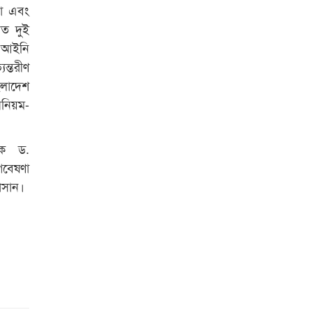
ষা এবং
ানত দুই
ে আইনি
ন্তরীণ
ংলাদেশ
অনিয়ম-
ালক ড.
গবেষণা
াসান।