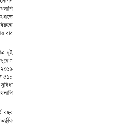
পেলেন স্টার এক্সিলেন্স অ্যাওয়ার্ড
খেলাপি
বিশ্ব নদী বিবস উপলক্ষে নদী সুরক্ষায়
িংখাতে
নাওযাত্রা
রুদ্ধে
ার বার
খেলার মাঠে বানানো হয়েছে গর্ত
ঝুঁকিতে আষাড়িয়াদহর দুই বিদ্যালয়
্র দুই
ইসলামের ইতিহাস ও সংস্কৃতি বিভাগের
সুযোগ
লাইট হাউজ ক্লাবের নেতৃত্ব ইসতিয়াক-
মাহফুজ
র ২০১৯
ার ৫১০
ডাকসুতে শিবিরের নিরঙ্কুশ জয়
সুবিধা
খেলাপি
রাজশাহীতে ট্রাকচাপায় ভ্যানচালক
নিহত
্থ বছর
শেষ সময়ে ভোট কারচুরি অভিযোগ
র্তুকি
আবিদের