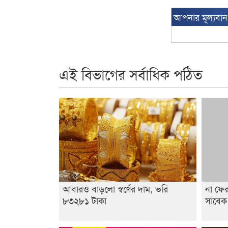
আপনার মূল্যবা
এই বিভাগের সর্বাধিক পঠিত
আবারও বাড়লো স্বর্ণের দাম, ভরি
না ফের
৮৩২৮১ টাকা
সাবেক