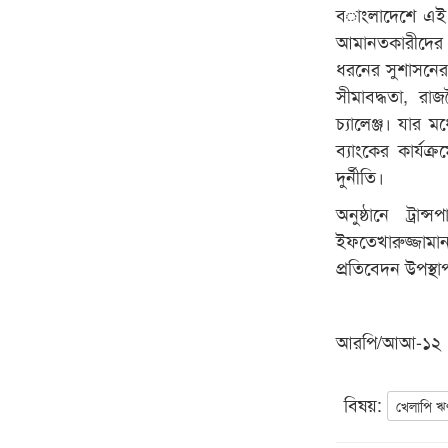
বাংলাদেশে এই বি
আমানতকারীদের স্ব
ধরনের সুশাসনের 
সীমাবদ্ধতা, রা
চ্যালেঞ্জ। যার 
ব্যাংকের কার্য
দুর্নীতি।
অনুষ্ঠানে ট্রা
ইফতেখারুজ্জামান
প্রতিবেদন উপস্
আরপি/আআ-১২
বিষয়:
খেলাপি ঋ