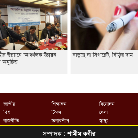
ীর উন্নয়নে ‘আঞ্চলিক উন্নয়ন
বাড়ছে না সিগারেট, বিড়ির দাম
 অনুষ্ঠিত
জাতীয়
শিক্ষাঙ্গন
বিনোদন
বিশ্ব
টিপস
খেলা
রাজনীতি
স্কলারশীপ
স্বাস্থ্য
সম্পাদক :
শামীম কবীর