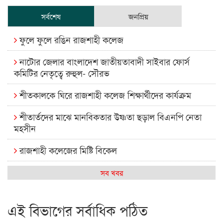
সর্বশেষ
জনপ্রিয়
ফুলে ফুলে রঙিন রাজশাহী কলেজ
নাটোর জেলার বাংলাদেশ জাতীয়তাবাদী সাইবার ফোর্স
কমিটির নেতৃত্বে রুহুল- সৌরভ
শীতকালকে ঘিরে রাজশাহী কলেজ শিক্ষার্থীদের কার্যক্রম
শীতার্তদের মাঝে মানবিকতার উষ্ণতা ছড়াল বিএনপি নেতা
মহসীন
রাজশাহী কলেজের মিষ্টি বিকেল
কেমন আছে আমাদের দেশের মধ্যবিত্তরা
সব খবর
রাজশাহী কলেজ ক্যারিয়ার ক্লাবের নেতৃত্বে ইসমাইল- বিশাল
এই বিভাগের সর্বাধিক পঠিত
রাজশাইন একাডেমির ফল প্রকাশ ও পুরস্কার বিতরণ