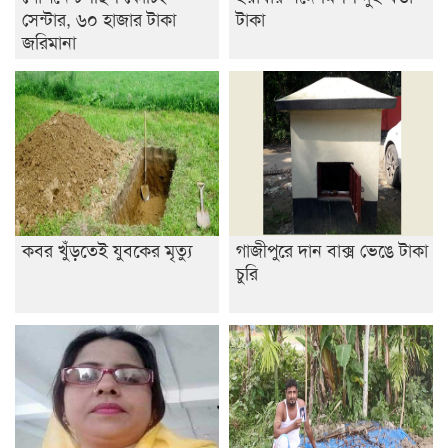
সেন্টার, ৬০ হাজার টাকা
টাকা
জরিমানা
কবর খুঁড়তেই যুবকের মৃত্যু
গাজীপুরে দান বাক্স ভেঙে টাকা
চুরি