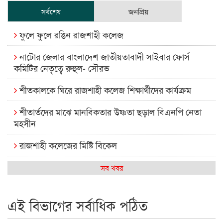
সর্বশেষ
জনপ্রিয়
ফুলে ফুলে রঙিন রাজশাহী কলেজ
নাটোর জেলার বাংলাদেশ জাতীয়তাবাদী সাইবার ফোর্স
কমিটির নেতৃত্বে রুহুল- সৌরভ
শীতকালকে ঘিরে রাজশাহী কলেজ শিক্ষার্থীদের কার্যক্রম
শীতার্তদের মাঝে মানবিকতার উষ্ণতা ছড়াল বিএনপি নেতা
মহসীন
রাজশাহী কলেজের মিষ্টি বিকেল
কেমন আছে আমাদের দেশের মধ্যবিত্তরা
সব খবর
রাজশাহী কলেজ ক্যারিয়ার ক্লাবের নেতৃত্বে ইসমাইল- বিশাল
এই বিভাগের সর্বাধিক পঠিত
রাজশাইন একাডেমির ফল প্রকাশ ও পুরস্কার বিতরণ