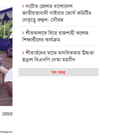
নাটোর জেলার বাংলাদেশ
জাতীয়তাবাদী সাইবার ফোর্স কমিটির
নেতৃত্বে রুহুল- সৌরভ
শীতকালকে ঘিরে রাজশাহী কলেজ
শিক্ষার্থীদের কার্যক্রম
শীতার্তদের মাঝে মানবিকতার উষ্ণতা
ছড়াল বিএনপি নেতা মহসীন
রাজশাহী কলেজের মিষ্টি বিকেল
সব খবর
কেমন আছে আমাদের দেশের
মধ্যবিত্তরা
রাজশাহী কলেজ ক্যারিয়ার ক্লাবের
নেতৃত্বে ইসমাইল- বিশাল
ন মেয়র
রাজশাইন একাডেমির ফল প্রকাশ ও
পুরস্কার বিতরণ
সেজন্য