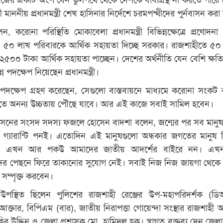
েত্রী মাননীয় প্রধানমন্ত্রী শেখ হাসিনার নির্দেশে চরমপন্থীদের পুর্নবাসন কর
করোনা পরিস্থিতি মোকাবেলা প্রধানমন্ত্রী বিভিন্নক্ষেত্রে প্রণোদনা
 ৫০ লাখ পরিবারকে আর্থিক সহায়তা দিচ্ছে সরকার। রাজশাহীতে ৫০
 ২৫০০ টাকা আর্থিক সহায়তা পাচ্ছেন। দেশের অর্থনীতি যেন বেশি ক্ষতিগ্
ন পদক্ষেপ নিয়েছেন প্রধানমন্ত্রী।
েসব পদক্ষেপ গ্রহণ করেছেন, সেগুলো বাস্তবায়নে মাধ্যমে করোনা সংকট 
ে অনন্য উচ্চতায় পৌছে যাবে। আর এই কাজে সবাই সামিল হবেন।
সনের সংসদ সদস্য ফজলে হোসেন বাদশা বলেন, জন্মের পর সব মানু
গ্যারান্টি পনই। এতোদিন এই মানুষগুলো অন্ধকার জগতের মানুষ 
ন। এখন আর পকউ আমাদের জাতীয় আদর্শের বাইরে নন। এ
দের পেছনে ফিরে তাকানোর সুযোগ নেই। সবাই নিজ নিজ জায়গা থেকে 
ে সম্পৃক্ত করবেন।
 উপস্থিত ছিলেন পুলিশের রাজশাহী রেঞ্জের উপ-মহাপরিদর্শক (ড
তার, বিপিএম (বার), জাতীয় নিরাপত্তা গোয়েন্দা সংস্থার রাজশাহী অ
হির উদ্দিন ও জেলা প্রশাসক মো. হামিদুল হক। স্বাগত বক্তব্য দেন জেলা