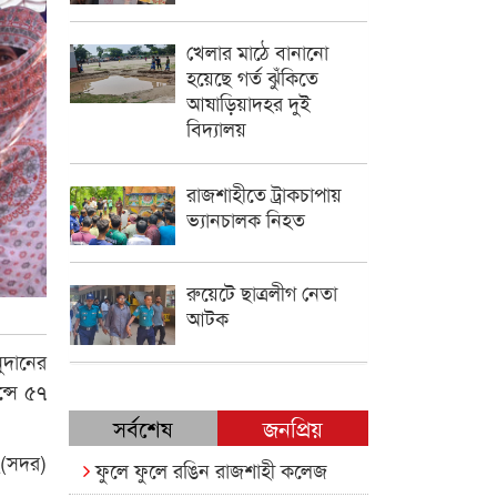
খেলার মাঠে বানানো
হয়েছে গর্ত ঝুঁকিতে
আষাড়িয়াদহর দুই
বিদ্যালয়
রাজশাহীতে ট্রাকচাপায়
ভ্যানচালক নিহত
রুয়েটে ছাত্রলীগ নেতা
আটক
ুদানের
্সে ৫৭
সর্বশেষ
জনপ্রিয়
২(সদর)
ফুলে ফুলে রঙিন রাজশাহী কলেজ