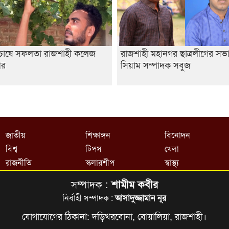
র চাষে সফলতা রাজশাহী কলেজ
রাজশাহী মহানগর ছাত্রলীগের সভ
থীর
সিয়াম সম্পাদক সবুজ
জাতীয়
শিক্ষাঙ্গন
বিনোদন
বিশ্ব
টিপস
খেলা
রাজনীতি
স্কলারশীপ
স্বাস্থ্য
সম্পাদক :
শামীম কবীর
নির্বাহী সম্পাদক :
আসাদুজ্জামান নূর
যোগাযোগের ঠিকানা: দড়িখরবোনা, বোয়ালিয়া, রাজশাহী।