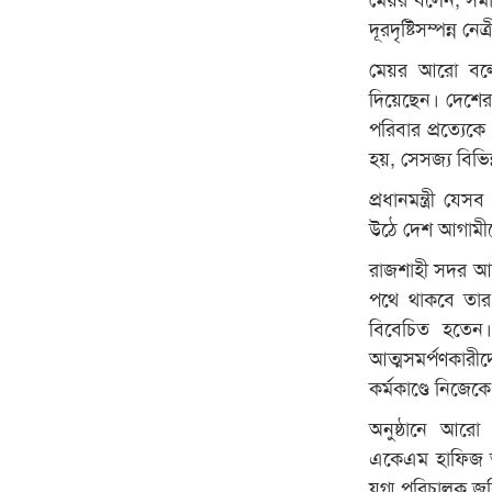
দূরদৃষ্টিসম্পন্ন ন
মেয়র আরো বলেন, 
দিয়েছেন। দেশের
পরিবার প্রত্যেকে
হয়, সেসজ্য বিভিন্
প্রধানমন্ত্রী য
উঠে দেশ আগামীত
রাজশাহী সদর আ
পথে থাকবে তার 
বিবেচিত হতে
আত্মসমর্পণকারী
কর্মকাণ্ডে নিজেক
অনুষ্ঠানে আরো
একেএম হাফিজ আক্
যুগ্ম পরিচালক জ