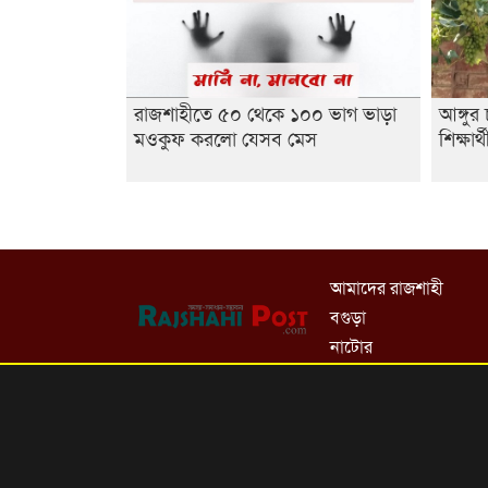
রাজশাহীতে ৫০ থেকে ১০০ ভাগ ভাড়া
আঙ্গু
মওকুফ করলো যেসব মেস
শিক্ষার্
আমাদের রাজশাহী
বগুড়া
নাটোর