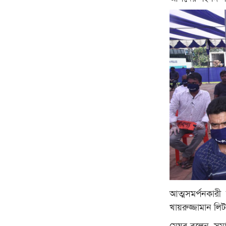
আত্মসমর্পনকারী
খায়রুজ্জামান লি
মেয়র বলেন, সমা