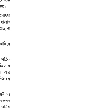
া হয়।
রাজশাহী কলেজের শিক্ষার্থী শাখাওয়াত
 ঘোষণা
পেলেন স্টার এক্সিলেন্স অ্যাওয়ার্ড
 হাজার
বিশ্ব নদী বিবস উপলক্ষে নদী সুরক্ষায়
রস্থ না
নাওযাত্রা
খেলার মাঠে বানানো হয়েছে গর্ত
কাটিয়ে
ঝুঁকিতে আষাড়িয়াদহর দুই বিদ্যালয়
ইসলামের ইতিহাস ও সংস্কৃতি বিভাগের
ষ সঠিক
লাইট হাউজ ক্লাবের নেতৃত্ব ইসতিয়াক-
হিসেবে
মাহফুজ
খন আর
উন্নয়ন
ডাকসুতে শিবিরের নিরঙ্কুশ জয়
রাজশাহীতে ট্রাকচাপায় ভ্যানচালক
িআইজি)
নিহত
ঞ্চলের
শেষ সময়ে ভোট কারচুরি অভিযোগ
 পুলিশ