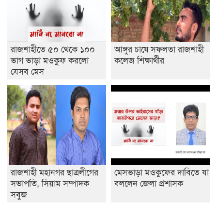
রাজশাহীতে ৫০ থেকে ১০০
আঙ্গুর চাষে সফলতা রাজশাহী
ভাগ ভাড়া মওকুফ করলো
কলেজ শিক্ষার্থীর
যেসব মেস
রাজশাহী মহানগর ছাত্রলীগের
মেসভাড়া মওকুফের দাবিতে যা
সভাপতি, সিয়াম সম্পাদক
বললেন জেলা প্রশাসক
সবুজ