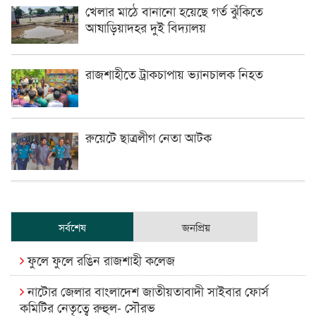
খেলার মাঠে বানানো হয়েছে গর্ত ঝুঁকিতে
আষাড়িয়াদহর দুই বিদ্যালয়
রাজশাহীতে ট্রাকচাপায় ভ্যানচালক নিহত
রুয়েটে ছাত্রলীগ নেতা আটক
সর্বশেষ
জনপ্রিয়
ফুলে ফুলে রঙিন রাজশাহী কলেজ
নাটোর জেলার বাংলাদেশ জাতীয়তাবাদী সাইবার ফোর্স
কমিটির নেতৃত্বে রুহুল- সৌরভ