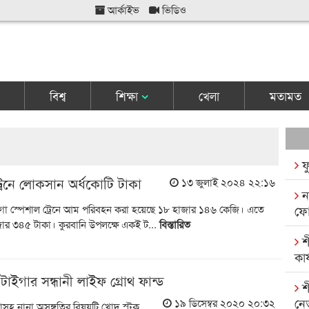
আর্কাইভ
ভিডিও
বিশ্ব
শিক্ষা
খেলা
মতামত
ফ
ট্রেনে লোকসান অর্ধকোটি টাকা
১৩ জুলাই ২০২৪ ২২:১৬
ন
াংগো স্পেশাল ট্রেনে আম পরিবহন করা হয়েছে ১৮ হাজার ১৪৬ কেজি। এতে
ফো
র ৩৪৫ টাকা। কুরবানি উপলক্ষে একই ট...
বিস্তারিত
শ
কার
ইগার সন্ধানী লাইফ গ্রোথ ফান্ড
শ
নে
১৯ ডিসেম্বর ২০২০ ২০:৩২
াসহ নানা অসঙ্গতির বিষয়টি খোদ স্টক