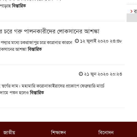
া পড়েছে
বিস্তারিত
র
ক
ার চরে গরু পালনকারীদের লোকসানের আশঙ্কা
রা
১২ জুলাই ২০২০ ২৩:৩৮
পদ্মার মধ্যে চকরাজাপুর চরে করোনার কারনে
বি
োকসানের আশঙ্কা
বিস্তারিত
র
রা
২১ জুন ২০২০ ২০:২৩
এক্
 স্বর্ণের দাম। মহামারি করোনাভাইরাসের প্রকোপে ফেব্রুয়ারি-মার্চে
বি
ণের দামে পতন হলেও
বিস্তারিত
খে
আষ
ই
জাতীয়
শিক্ষাঙ্গন
বিনোদন
ক্