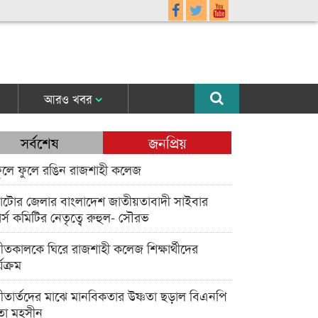
আরও খবর
সর্বশেষ
জনপ্রিয়
ুলে ফুলে রঙিন রাজশাহী কলেজ
াটোর জেলার বাংলাদেশ জাতীয়তাবাদী সাইবার
র্স কমিটির নেতৃত্বে রুহুল- সৌরভ
ীতকালকে ঘিরে রাজশাহী কলেজ শিক্ষার্থীদের
্যক্রম
ীতার্তদের মাঝে মানবিকতার উষ্ণতা ছড়াল বিএনপি
তা মহসীন