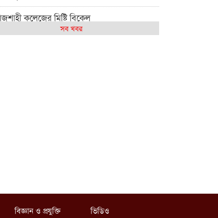
াজশাহী কলেজের মিষ্টি বিকেল
সব খবর
েমন আছে আমাদের দেশের মধ্যবিত্তরা
জশাহী কলেজ ক্যারিয়ার ক্লাবের নেতৃত্বে ইসমাইল-
শাল
াজশাইন একাডেমির ফল প্রকাশ ও পুরস্কার বিতরণ
জশাহী কলেজের শিক্ষার্থী শাখাওয়াত পেলেন স্টার
সিলেন্স অ্যাওয়ার্ড
শ্ব নদী বিবস উপলক্ষে নদী সুরক্ষায় নাওযাত্রা
লার মাঠে বানানো হয়েছে গর্ত ঝুঁকিতে
াড়িয়াদহর দুই বিদ্যালয়
সলামের ইতিহাস ও সংস্কৃতি বিভাগের লাইট হাউজ
বিজ্ঞান ও প্রযুক্তি
ভিডিও
লাবের নেতৃত্ব ইসতিয়াক-মাহফুজ