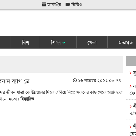
আর্কাইভ
ভিডিও
বিশ্ব
শিক্ষা
খেলা
মতামত
ফ
বনাম র‍্যাগ ডে
১৬ নভেম্বর ২০২১ ০৮:৫৪
ন
ের জীবন যাত্রা কে উন্নয়নের দিকে এগিয়ে নিতে সকলের কাছ থেকে অশ্রু ভরা
ফো
ুঝানো হতো।
বিস্তারিত
শ
কার
শ
নে