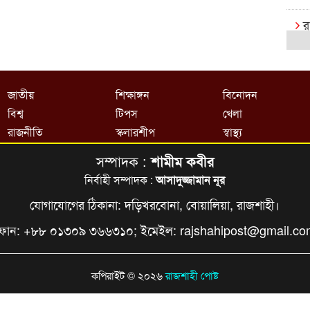
র
ক
রা
জাতীয়
শিক্ষাঙ্গন
বিনোদন
বি
বিশ্ব
টিপস
খেলা
র
রাজনীতি
স্কলারশীপ
স্বাস্থ্য
সম্পাদক :
শামীম কবীর
রা
এক্
নির্বাহী সম্পাদক :
আসাদুজ্জামান নূর
যোগাযোগের ঠিকানা: দড়িখরবোনা, বোয়ালিয়া, রাজশাহী।
বি
ফোন: +৮৮ ০১৩০৯ ৩৬৬৩১০; ইমেইল:
rajshahipost@gmail.c
খে
আষ
কপিরাইট © ২০২৬
রাজশাহী পোষ্ট
ই
ক্