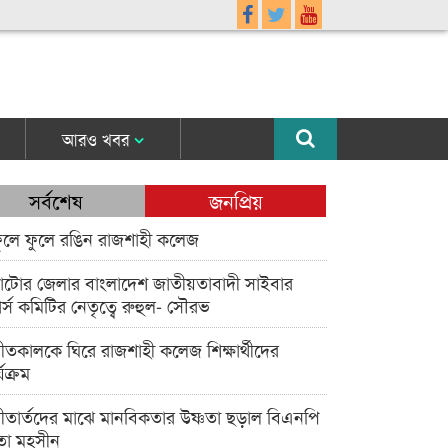
আরও খবর
সর্বশেষ
জনপ্রিয়
ুলে ফুলে রঙিন রাজশাহী কলেজ
াটোর জেলার বাংলাদেশ জাতীয়তাবাদী সাইবার
র্স কমিটির নেতৃত্বে রুহুল- সৌরভ
ীতকালকে ঘিরে রাজশাহী কলেজ শিক্ষার্থীদের
্যক্রম
ীতার্তদের মাঝে মানবিকতার উষ্ণতা ছড়াল বিএনপি
তা মহসীন