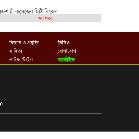
াজশাহী কলেজের মিষ্টি বিকেল
সব খবর
েমন আছে আমাদের দেশের মধ্যবিত্তরা
জশাহী কলেজ ক্যারিয়ার ক্লাবের নেতৃত্বে ইসমাইল-
বিজ্ঞান ও প্রযুক্তি
ভিডিও
শাল
সাহিত্য
যোগাযোগ
াজশাইন একাডেমির ফল প্রকাশ ও পুরস্কার বিতরণ
লাইফ স্টাইল
আর্কাইভ
জশাহী কলেজের শিক্ষার্থী শাখাওয়াত পেলেন স্টার
সিলেন্স অ্যাওয়ার্ড
শ্ব নদী বিবস উপলক্ষে নদী সুরক্ষায় নাওযাত্রা
om
লার মাঠে বানানো হয়েছে গর্ত ঝুঁকিতে
াড়িয়াদহর দুই বিদ্যালয়
সলামের ইতিহাস ও সংস্কৃতি বিভাগের লাইট হাউজ
লাবের নেতৃত্ব ইসতিয়াক-মাহফুজ