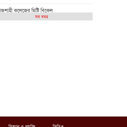
াজশাহী কলেজের মিষ্টি বিকেল
সব খবর
েমন আছে আমাদের দেশের মধ্যবিত্তরা
জশাহী কলেজ ক্যারিয়ার ক্লাবের নেতৃত্বে ইসমাইল-
শাল
াজশাইন একাডেমির ফল প্রকাশ ও পুরস্কার বিতরণ
জশাহী কলেজের শিক্ষার্থী শাখাওয়াত পেলেন স্টার
সিলেন্স অ্যাওয়ার্ড
শ্ব নদী বিবস উপলক্ষে নদী সুরক্ষায় নাওযাত্রা
লার মাঠে বানানো হয়েছে গর্ত ঝুঁকিতে
াড়িয়াদহর দুই বিদ্যালয়
সলামের ইতিহাস ও সংস্কৃতি বিভাগের লাইট হাউজ
লাবের নেতৃত্ব ইসতিয়াক-মাহফুজ
বিজ্ঞান ও প্রযুক্তি
ভিডিও