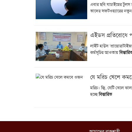
এবার ছবি যাচাইয়ের টুলস চা
তাদের সফটওয়্যারের নতুন
এইডস প্রতিরোধে 
লাইট হাউস ‘প্রায়োরাটাইজ
কর্মসূচির আওতায়
বিস্তারি
যে মরিচ খেলে কম
মরিচ। জ্বি, যেটি খেলে ঝ
হচ্ছে
বিস্তারিত
আমাদের রাজশাহী