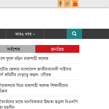
আরও খবর
সর্বশেষ
জনপ্রিয়
ুলে ফুলে রঙিন রাজশাহী কলেজ
াটোর জেলার বাংলাদেশ জাতীয়তাবাদী সাইবার
র্স কমিটির নেতৃত্বে রুহুল- সৌরভ
ীতকালকে ঘিরে রাজশাহী কলেজ শিক্ষার্থীদের
্যক্রম
ীতার্তদের মাঝে মানবিকতার উষ্ণতা ছড়াল বিএনপি
তা মহসীন