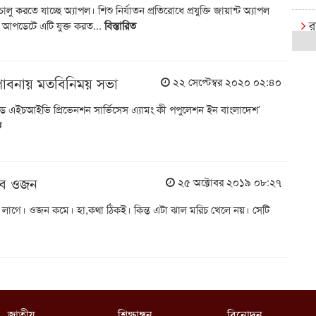
লু করতে যাচ্ছে অ্যাপল। শিশু নির্যাতন প্রতিরোধে প্রযুক্তি জায়ান্ট অ্যাপল
র
 আপডেটে এটি যুক্ত করত...
বিস্তারিত
ক
পাবনায় মতবিনিময় সভা
২২ সেপ্টেম্বর ২০২০ ০২:৪০
রা
বি
ড এইচআইভি প্রিভেনশন সার্ভিসেস এ্যামং কী পপুলেশন ইন বাংলাদেশ’
ত
র
রা
এক্
বে ওজন
২৫ অক্টোবর ২০১৯ ০৮:২৭
াল লাগে। ওজন কমে। হা,কথা ঠিকই। কিন্ত এটা ঝাল মরিচ খেলে নয়। সেটি
বি
খে
আষ
ই
ক্
জাতীয়
শিক্ষাঙ্গন
বিনোদন