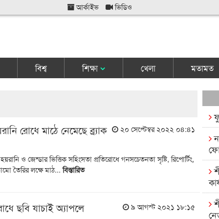
আর্কাইভ
ভিডিও
বিশ্ব
শিক্ষা
খেলা
মতামত
ফ
ানি রোধে মাঠে নেমেছে ব্র্যাক
২০ সেপ্টেম্বর ২০২২ ০৪:৪১
ন
ফো
রানি ও জেন্ডার ভিত্তিক সহিংসতা প্রতিরোধে গনসচেতনতা সৃষ্টি, রিপোর্টিং,
াঠামো তৈরির লক্ষে মাঠ...
বিস্তারিত
শ
কার
শ
িরোধে ছবি যাচাই অ্যাপলে
৯ আগস্ট ২০২১ ১৮:১৫
নে