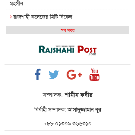
মহসীন
রাজশাহী কলেজের মিষ্টি বিকেল
কেমন আছে আমাদের দেশের মধ্যবিত্তরা
সব খবর
রাজশাহী কলেজ ক্যারিয়ার ক্লাবের নেতৃত্বে ইসমাইল- বিশাল
রাজশাইন একাডেমির ফল প্রকাশ ও পুরস্কার বিতরণ
রাজশাহী কলেজের শিক্ষার্থী শাখাওয়াত পেলেন স্টার
এক্সিলেন্স অ্যাওয়ার্ড
বিশ্ব নদী বিবস উপলক্ষে নদী সুরক্ষায় নাওযাত্রা
সম্পাদক:
শামীম কবীর
খেলার মাঠে বানানো হয়েছে গর্ত ঝুঁকিতে আষাড়িয়াদহর দুই
নির্বাহী সম্পাদক:
আসাদুজ্জামান নূর
বিদ্যালয়
ইসলামের ইতিহাস ও সংস্কৃতি বিভাগের লাইট হাউজ ক্লাবের
+৮৮ ০১৩০৯ ৩৬৬৩১০
নেতৃত্ব ইসতিয়াক-মাহফুজ