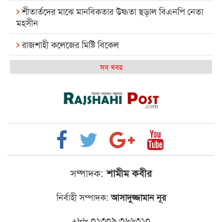
শীতার্তদের মাঝে মানবিকতার উষ্ণতা ছড়াল বিএনপি নেতা
মহসীন
রাজশাহী কলেজের মিষ্টি বিকেল
কেমন আছে আমাদের দেশের মধ্যবিত্তরা
সব খবর
রাজশাহী কলেজ ক্যারিয়ার ক্লাবের নেতৃত্বে ইসমাইল- বিশাল
রাজশাইন একাডেমির ফল প্রকাশ ও পুরস্কার বিতরণ
রাজশাহী কলেজের শিক্ষার্থী শাখাওয়াত পেলেন স্টার
এক্সিলেন্স অ্যাওয়ার্ড
বিশ্ব নদী বিবস উপলক্ষে নদী সুরক্ষায় নাওযাত্রা
সম্পাদক:
শামীম কবীর
খেলার মাঠে বানানো হয়েছে গর্ত ঝুঁকিতে আষাড়িয়াদহর দুই
নির্বাহী সম্পাদক:
আসাদুজ্জামান নূর
বিদ্যালয়
ইসলামের ইতিহাস ও সংস্কৃতি বিভাগের লাইট হাউজ ক্লাবের
+৮৮ ০১৩০৯ ৩৬৬৩১০