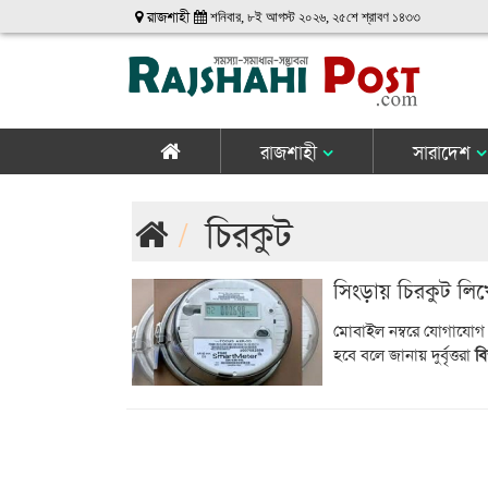
রাজশাহী
শনিবার, ৮ই আগস্ট ২০২৬, ২৫শে শ্রাবণ ১৪৩৩
রাজশাহী
সারাদেশ
চিরকুট
সিংড়ায় চিরকুট লিখে
মোবাইল নম্বরে যোগাযোগ 
হবে বলে জানায় দুর্বৃত্তরা
বি