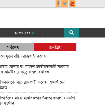
আরও খবর
সর্বশেষ
জনপ্রিয়
ুলে ফুলে রঙিন রাজশাহী কলেজ
াটোর জেলার বাংলাদেশ জাতীয়তাবাদী সাইবার
র্স কমিটির নেতৃত্বে রুহুল- সৌরভ
ীতকালকে ঘিরে রাজশাহী কলেজ শিক্ষার্থীদের
্যক্রম
ীতার্তদের মাঝে মানবিকতার উষ্ণতা ছড়াল বিএনপি
তা মহসীন