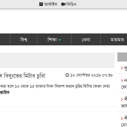
আর্কাইভ
ভিডিও
বিশ্ব
শিক্ষা
খেলা
মতামত
ফ
 বিদ্যুতের মিটার চুরি!
১২ সেপ্টেম্বর ২০১৯ ০৭:৩৮
ন
করা হলে ১০ থেকে ১৫ হাজার টাকা বিকাশ করলে চুরির মিটার ফেরৎ দেয়া
ফো
স্তারিত
শ
কার
শ
নে