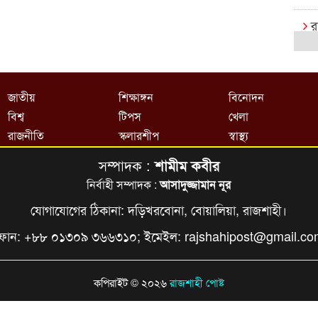
র
ক
রা
জাতীয়
শিক্ষাঙ্গন
বিনোদন
বি
বিশ্ব
টিপস
খেলা
র
রাজনীতি
স্কলারশীপ
স্বাস্থ্য
সম্পাদক :
শামীম কবীর
রা
এক্
নির্বাহী সম্পাদক :
আসাদুজ্জামান নূর
যোগাযোগের ঠিকানা: দড়িখরবোনা, বোয়ালিয়া, রাজশাহী।
বি
ফোন: +৮৮ ০১৩০৯ ৩৬৬৩১০; ইমেইল:
rajshahipost@gmail.c
খে
আষ
কপিরাইট © ২০২৬
রাজশাহী পোষ্ট
ই
ক্