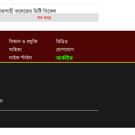
াজশাহী কলেজের মিষ্টি বিকেল
সব খবর
েমন আছে আমাদের দেশের মধ্যবিত্তরা
জশাহী কলেজ ক্যারিয়ার ক্লাবের নেতৃত্বে ইসমাইল-
বিজ্ঞান ও প্রযুক্তি
ভিডিও
শাল
সাহিত্য
যোগাযোগ
াজশাইন একাডেমির ফল প্রকাশ ও পুরস্কার বিতরণ
লাইফ স্টাইল
আর্কাইভ
জশাহী কলেজের শিক্ষার্থী শাখাওয়াত পেলেন স্টার
সিলেন্স অ্যাওয়ার্ড
শ্ব নদী বিবস উপলক্ষে নদী সুরক্ষায় নাওযাত্রা
om
লার মাঠে বানানো হয়েছে গর্ত ঝুঁকিতে
াড়িয়াদহর দুই বিদ্যালয়
সলামের ইতিহাস ও সংস্কৃতি বিভাগের লাইট হাউজ
লাবের নেতৃত্ব ইসতিয়াক-মাহফুজ