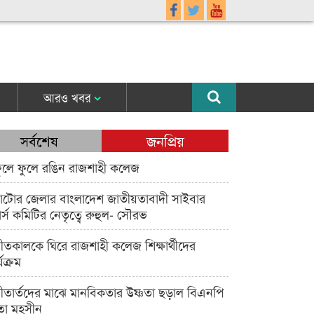
আরও খবর
সর্বশেষ
জনপ্রিয়
ুলে ফুলে রঙিন রাজশাহী কলেজ
াটোর জেলার বাংলাদেশ জাতীয়তাবাদী সাইবার
র্স কমিটির নেতৃত্বে রুহুল- সৌরভ
ীতকালকে ঘিরে রাজশাহী কলেজ শিক্ষার্থীদের
্যক্রম
ীতার্তদের মাঝে মানবিকতার উষ্ণতা ছড়াল বিএনপি
তা মহসীন