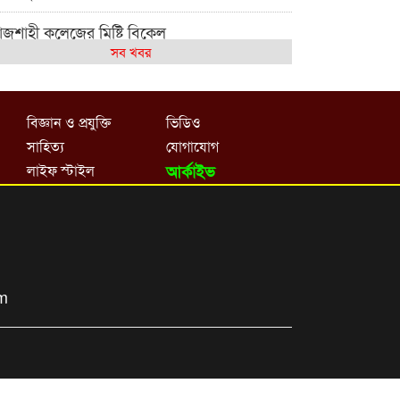
াজশাহী কলেজের মিষ্টি বিকেল
সব খবর
েমন আছে আমাদের দেশের মধ্যবিত্তরা
জশাহী কলেজ ক্যারিয়ার ক্লাবের নেতৃত্বে ইসমাইল-
বিজ্ঞান ও প্রযুক্তি
ভিডিও
শাল
সাহিত্য
যোগাযোগ
াজশাইন একাডেমির ফল প্রকাশ ও পুরস্কার বিতরণ
লাইফ স্টাইল
আর্কাইভ
জশাহী কলেজের শিক্ষার্থী শাখাওয়াত পেলেন স্টার
সিলেন্স অ্যাওয়ার্ড
শ্ব নদী বিবস উপলক্ষে নদী সুরক্ষায় নাওযাত্রা
om
লার মাঠে বানানো হয়েছে গর্ত ঝুঁকিতে
াড়িয়াদহর দুই বিদ্যালয়
সলামের ইতিহাস ও সংস্কৃতি বিভাগের লাইট হাউজ
লাবের নেতৃত্ব ইসতিয়াক-মাহফুজ