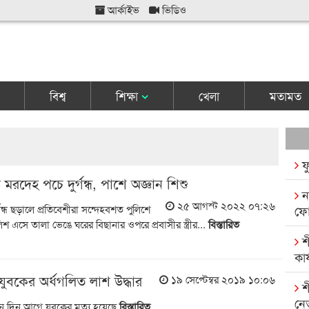
আর্কাইভ
ভিডিও
বিশ্ব
শিক্ষা
খেলা
মতামত
ফ
 মরদেহ পচে দুর্গন্ধ, পাশে অজ্ঞান শিশু
ন
২৫ আগস্ট ২০২২ ০৭:২৬
র্গন্ধ ছড়ালে প্রতিবেশীরা সন্দেহবশত পুলিশে
ফো
 এসে তালা ভেঙে ঘরের বিছানার ওপরে প্রবাসীর স্ত্রীর...
বিস্তারিত
শ
কার
ুবকের অর্ধগলিত লাশ উদ্ধার
১৯ সেপ্টেম্বর ২০১৯ ১০:০৬
শ
নে
িন দিন আগে যুবকের মৃত্যু হয়েছে
বিস্তারিত