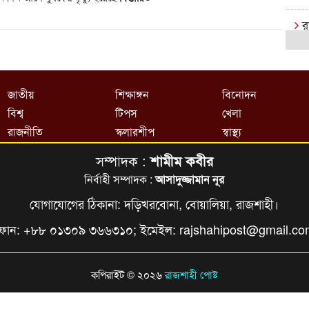
র
ক
রা
জাতীয়
শিক্ষাঙ্গন
বিনোদন
বি
বিশ্ব
টিপস
খেলা
র
রাজনীতি
স্কলারশীপ
স্বাস্থ্য
সম্পাদক :
শামীম কবীর
রা
এক্
নির্বাহী সম্পাদক :
আসাদুজ্জামান নূর
যোগাযোগের ঠিকানা: দড়িখরবোনা, বোয়ালিয়া, রাজশাহী।
বি
ফোন: +৮৮ ০১৩০৯ ৩৬৬৩১০; ইমেইল:
rajshahipost@gmail.c
খে
আষ
কপিরাইট © ২০২৬
রাজশাহী পোষ্ট
ই
ক্