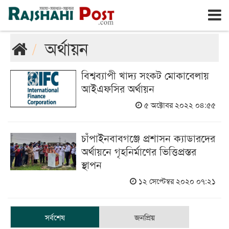
রাজশাহী
শনিবার, ৮ই আগস্ট ২০২৬, ২৪শে শ্রাবণ ১৪৩৩
অর্থায়ন
বিশ্বব্যাপী খাদ্য সংকট মোকাবেলায়
আইএফসির অর্থায়ন
৫ অক্টোবর ২০২২ ০৪:৫৫
চাঁপাইনবাবগঞ্জে প্রশাসন ক্যাডারদের
অর্থায়নে গৃহনির্মাণের ভিত্তিপ্রস্তর
স্থাপন
১২ সেপ্টেম্বর ২০২০ ০৭:২১
সর্বশেষ
জনপ্রিয়