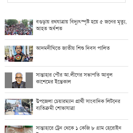
বগুড়ায় রথযাত্রায় বিদ্যুৎস্পৃষ্ট হয়ে ৫ জনের মৃত্যু,
আহত অর্ধশত
আদমদীঘিতে জাতীয় শিশু দিবস পালিত
সান্তাহার পৌর আ.লীগের সভাপতি আবুল
কাশেমের ইন্তেকাল
উপজেলা চেয়ারম্যান প্রার্থী সাংবাদিক লিটনের
ব্যতিক্রমী শোভাযাত্রা
সান্তাহারে ট্রেন থেকে ১ কেজি ৮ গ্রাম হেরোইন