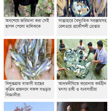
অবশেষে জরিমানা করা সেই
সান্তাহারে বৈদ্যুতিক সরঞ্জামসহ
ছাগল পেলো মালিককে
রেলওয়ে প্রকৌশলী গ্রেপ্তার
বিলুপ্তপ্রায় বাতাসী মাছের
আদমদীঘিতে করোনায় কর্মহীন
কৃত্রিম প্রজননে সফল বগুড়ার
মৎস্য চাষী ও ব্যবসায়ীরা
বিজ্ঞানীরা