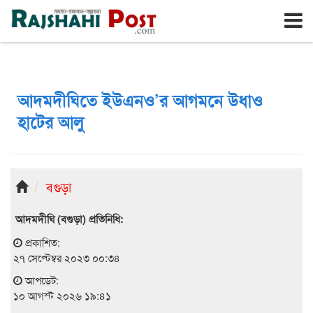
রাজশাহী
সোমবার, ১০ই আগস্ট ২০২৬, ২৭শে শ্রাবণ ১৪৩৩
আদমদীঘিতে ইউএনও’র আগমনে উধাও
হাটের আলু
বগুড়া
আদমদীঘি (বগুড়া) প্রতিনিধি:
প্রকাশিত:
২৭ সেপ্টেম্বর ২০২৩ ০০:৩৪
আপডেট:
১০ আগস্ট ২০২৬ ১৯:৪১