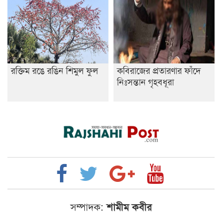
রক্তিম রঙে রঙিন শিমুল ফুল
কবিরাজের প্রতারণার ফাঁদে
নিঃসন্তান গৃহবধূরা
সম্পাদক:
শামীম কবীর