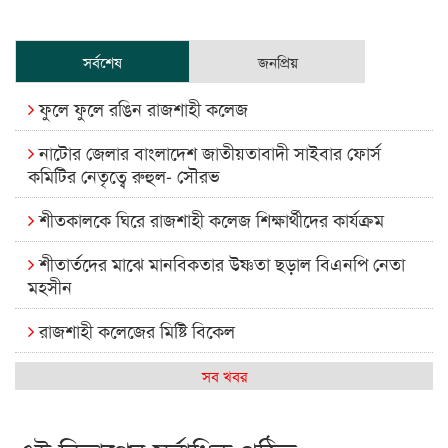
সর্বশেষ
জনপ্রিয়
ফুলে ফুলে রঙিন রাজশাহী কলেজ
নাটোর জেলার বাংলাদেশ জাতীয়তাবাদী সাইবার ফোর্স
কমিটির নেতৃত্বে রুহুল- সৌরভ
শীতকালকে ঘিরে রাজশাহী কলেজ শিক্ষার্থীদের কার্যক্রম
শীতার্তদের মাঝে মানবিকতার উষ্ণতা ছড়াল বিএনপি নেতা
মহসীন
রাজশাহী কলেজের মিষ্টি বিকেল
কেমন আছে আমাদের দেশের মধ্যবিত্তরা
সব খবর
রাজশাহী কলেজ ক্যারিয়ার ক্লাবের নেতৃত্বে ইসমাইল- বিশাল