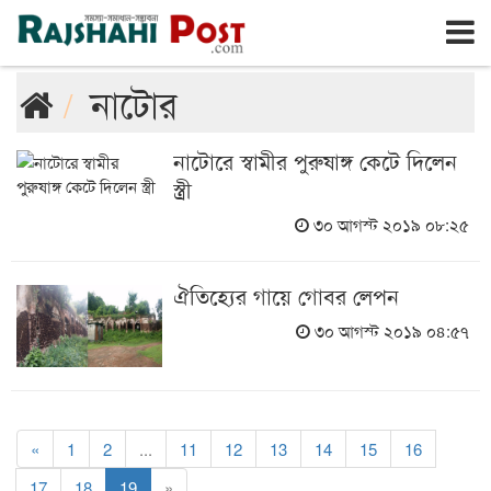
রাজশাহী
শুক্রবার, ৭ই আগস্ট ২০২৬, ২৩শে শ্রাবণ ১৪৩৩
নাটোর
নাটোরে স্বামীর পুরুষাঙ্গ কেটে দিলেন
স্ত্রী
৩০ আগস্ট ২০১৯ ০৮:২৫
ঐতিহ্যের গায়ে গোবর লেপন
৩০ আগস্ট ২০১৯ ০৪:৫৭
«
1
2
...
11
12
13
14
15
16
17
18
19
»