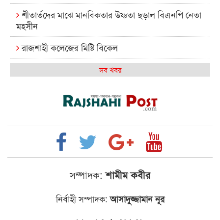
শীতার্তদের মাঝে মানবিকতার উষ্ণতা ছড়াল বিএনপি নেতা
মহসীন
রাজশাহী কলেজের মিষ্টি বিকেল
কেমন আছে আমাদের দেশের মধ্যবিত্তরা
সব খবর
রাজশাহী কলেজ ক্যারিয়ার ক্লাবের নেতৃত্বে ইসমাইল- বিশাল
রাজশাইন একাডেমির ফল প্রকাশ ও পুরস্কার বিতরণ
রাজশাহী কলেজের শিক্ষার্থী শাখাওয়াত পেলেন স্টার
এক্সিলেন্স অ্যাওয়ার্ড
বিশ্ব নদী বিবস উপলক্ষে নদী সুরক্ষায় নাওযাত্রা
সম্পাদক:
শামীম কবীর
খেলার মাঠে বানানো হয়েছে গর্ত ঝুঁকিতে আষাড়িয়াদহর দুই
নির্বাহী সম্পাদক:
আসাদুজ্জামান নূর
বিদ্যালয়