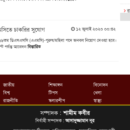
র
ক
মসিতে চাকরির সুযোগ
১২ জুলাই ২০২০ ০০:৩২
রা
 ৭৬তম ডিএসএসসি (এএমসি)-পুরুষ/মহিলা পদে জনবল নিয়োগ দেওয়া হবে।
বি
ট পর্যন্ত আবেদন
বিস্তারিত
র
রা
এক্
জাতীয়
শিক্ষাঙ্গন
বিনোদন
বি
বিশ্ব
টিপস
খেলা
খে
রাজনীতি
স্কলারশীপ
স্বাস্থ্য
আষ
সম্পাদক :
শামীম কবীর
ই
নির্বাহী সম্পাদক :
আসাদুজ্জামান নূর
ক্