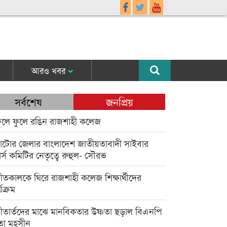
আরও খবর
সর্বশেষ
জনপ্রিয়
ুলে ফুলে রঙিন রাজশাহী কলেজ
াটোর জেলার বাংলাদেশ জাতীয়তাবাদী সাইবার
র্স কমিটির নেতৃত্বে রুহুল- সৌরভ
ীতকালকে ঘিরে রাজশাহী কলেজ শিক্ষার্থীদের
্যক্রম
ীতার্তদের মাঝে মানবিকতার উষ্ণতা ছড়াল বিএনপি
তা মহসীন