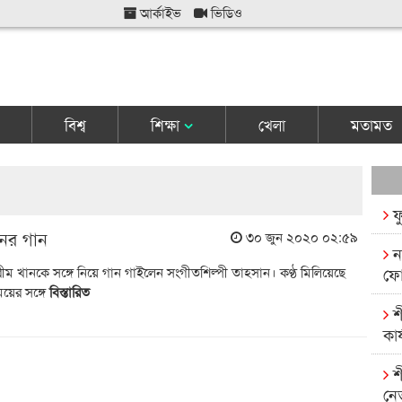
আর্কাইভ
ভিডিও
বিশ্ব
শিক্ষা
খেলা
মতামত
ফ
নের গান
৩০ জুন ২০২০ ০২:৫৯
ন
ম খানকে সঙ্গে নিয়ে গান গাইলেন সংগীতশিল্পী তাহসান। কণ্ঠ মিলিয়েছে
ফো
য়ের সঙ্গে
বিস্তারিত
শ
কার
শ
নে