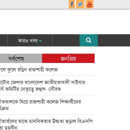
আরও খবর
সর্বশেষ
জনপ্রিয়
ুলে ফুলে রঙিন রাজশাহী কলেজ
াটোর জেলার বাংলাদেশ জাতীয়তাবাদী সাইবার
র্স কমিটির নেতৃত্বে রুহুল- সৌরভ
ীতকালকে ঘিরে রাজশাহী কলেজ শিক্ষার্থীদের
্যক্রম
ীতার্তদের মাঝে মানবিকতার উষ্ণতা ছড়াল বিএনপি
তা মহসীন