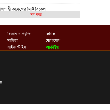
াজশাহী কলেজের মিষ্টি বিকেল
সব খবর
েমন আছে আমাদের দেশের মধ্যবিত্তরা
জশাহী কলেজ ক্যারিয়ার ক্লাবের নেতৃত্বে ইসমাইল-
বিজ্ঞান ও প্রযুক্তি
ভিডিও
শাল
সাহিত্য
যোগাযোগ
াজশাইন একাডেমির ফল প্রকাশ ও পুরস্কার বিতরণ
লাইফ স্টাইল
আর্কাইভ
জশাহী কলেজের শিক্ষার্থী শাখাওয়াত পেলেন স্টার
সিলেন্স অ্যাওয়ার্ড
শ্ব নদী বিবস উপলক্ষে নদী সুরক্ষায় নাওযাত্রা
om
লার মাঠে বানানো হয়েছে গর্ত ঝুঁকিতে
াড়িয়াদহর দুই বিদ্যালয়
সলামের ইতিহাস ও সংস্কৃতি বিভাগের লাইট হাউজ
লাবের নেতৃত্ব ইসতিয়াক-মাহফুজ