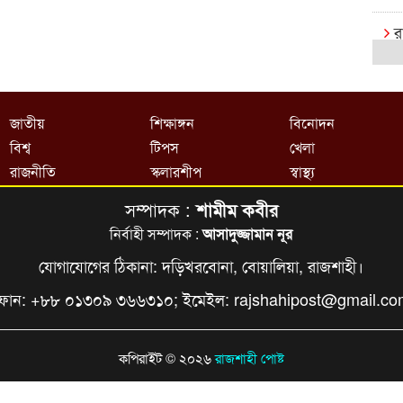
র
ক
রা
জাতীয়
শিক্ষাঙ্গন
বিনোদন
বি
বিশ্ব
টিপস
খেলা
র
রাজনীতি
স্কলারশীপ
স্বাস্থ্য
সম্পাদক :
শামীম কবীর
রা
এক্
নির্বাহী সম্পাদক :
আসাদুজ্জামান নূর
যোগাযোগের ঠিকানা: দড়িখরবোনা, বোয়ালিয়া, রাজশাহী।
বি
ফোন: +৮৮ ০১৩০৯ ৩৬৬৩১০; ইমেইল:
rajshahipost@gmail.c
খে
আষ
কপিরাইট © ২০২৬
রাজশাহী পোষ্ট
ই
ক্