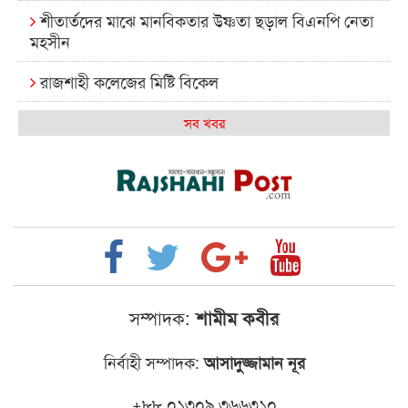
শীতার্তদের মাঝে মানবিকতার উষ্ণতা ছড়াল বিএনপি নেতা
মহসীন
রাজশাহী কলেজের মিষ্টি বিকেল
কেমন আছে আমাদের দেশের মধ্যবিত্তরা
সব খবর
রাজশাহী কলেজ ক্যারিয়ার ক্লাবের নেতৃত্বে ইসমাইল- বিশাল
রাজশাইন একাডেমির ফল প্রকাশ ও পুরস্কার বিতরণ
রাজশাহী কলেজের শিক্ষার্থী শাখাওয়াত পেলেন স্টার
এক্সিলেন্স অ্যাওয়ার্ড
বিশ্ব নদী বিবস উপলক্ষে নদী সুরক্ষায় নাওযাত্রা
সম্পাদক:
শামীম কবীর
খেলার মাঠে বানানো হয়েছে গর্ত ঝুঁকিতে আষাড়িয়াদহর দুই
নির্বাহী সম্পাদক:
আসাদুজ্জামান নূর
বিদ্যালয়
ইসলামের ইতিহাস ও সংস্কৃতি বিভাগের লাইট হাউজ ক্লাবের
+৮৮ ০১৩০৯ ৩৬৬৩১০