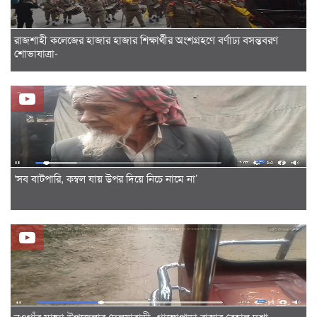
রাজশাহী কলেজের হাজার হাজার শিক্ষার্থীর অংশগ্রহণে বর্ণাঢ্য বসন্তবরণ
শোভাযাত্রা-
‘সব বাটপারি, কম্বল যায় উপর দিয়ে নিচে নামে না’
নওগাঁর মান্দা উপজেলার দেলুয়াবাড়ী- গাঙ্গোপাড়া রাস্তার বেহাল দশা...