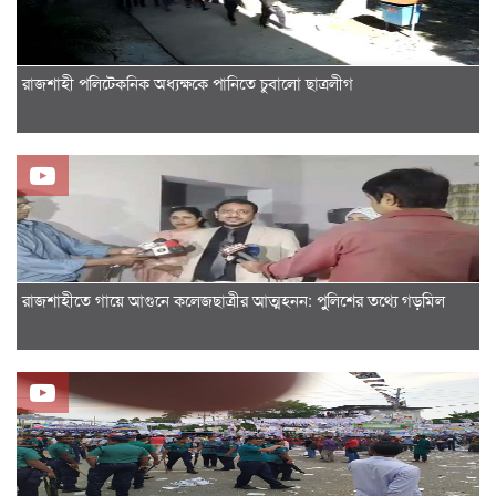
রাজশাহী পলিটেকনিক অধ্যক্ষকে পানিতে চুবালো ছাত্রলীগ
রাজশাহীতে গায়ে আগুনে কলেজছাত্রীর আত্মহনন: পুুলিশের তথ্যে গড়মিল