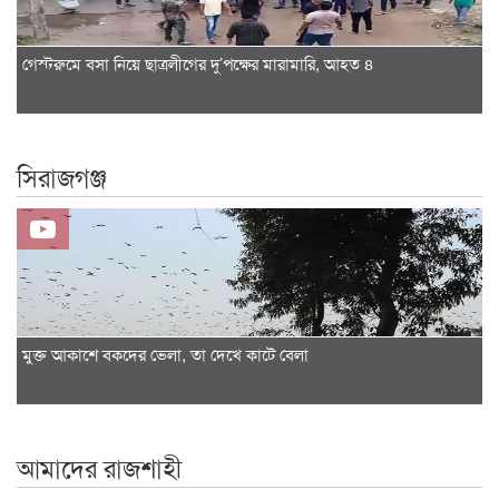
গেস্টরুমে বসা নিয়ে ছাত্রলীগের দু’পক্ষের মারামারি, আহত ৪
সিরাজগঞ্জ
মুক্ত আকাশে বকদের ভেলা, তা দেখে কাটে বেলা
আমাদের রাজশাহী