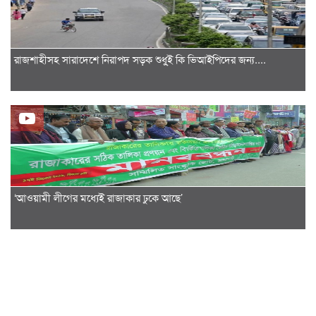
রাজশাহীসহ সারাদেশে নিরাপদ সড়ক শুধু্ই কি ভিআইপিদের জন্য....
‘আওয়ামী লীগের মধ্যেই রাজাকার ঢুকে আছে’