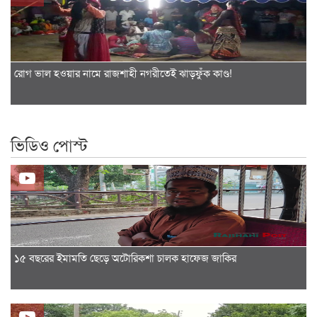
রোগ ভাল হওয়ার নামে রাজশাহী নগরীতেই ঝাড়ফুঁক কাণ্ড!
ভিডিও পোস্ট
১৫ বছরের ইমামতি ছেড়ে অটোরিকশা চালক হাফেজ জাকির