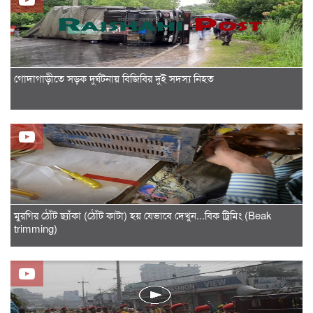
গোদাগাড়ীতে সড়ক দুর্ঘটনায় বিজিবির দুই সদস্য নিহত
মুরগির ঠোঁট ছ্যাঁকা (ঠোঁট কাটা) হয় যেভাবে দেখুন...বিক ট্রিমিং (Beak
trimming)