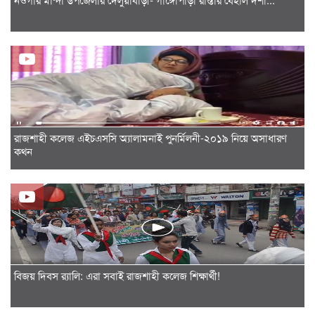
রাজশাহী কলেজ এইচএসসি অ্যালামনাই পুনর্মিলনী-২০১৯ নিয়ে অসাধারণ
কথন
বিজয় দিবস র‌্যালি: এরা সবাই রাজশাহী কলেজ শিক্ষার্থী!