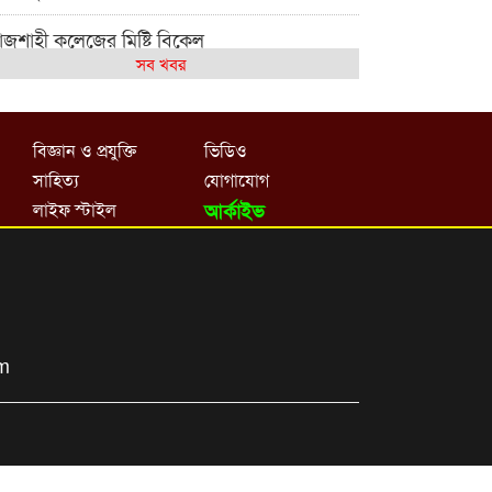
াজশাহী কলেজের মিষ্টি বিকেল
সব খবর
েমন আছে আমাদের দেশের মধ্যবিত্তরা
জশাহী কলেজ ক্যারিয়ার ক্লাবের নেতৃত্বে ইসমাইল-
বিজ্ঞান ও প্রযুক্তি
ভিডিও
শাল
সাহিত্য
যোগাযোগ
াজশাইন একাডেমির ফল প্রকাশ ও পুরস্কার বিতরণ
লাইফ স্টাইল
আর্কাইভ
জশাহী কলেজের শিক্ষার্থী শাখাওয়াত পেলেন স্টার
সিলেন্স অ্যাওয়ার্ড
শ্ব নদী বিবস উপলক্ষে নদী সুরক্ষায় নাওযাত্রা
om
লার মাঠে বানানো হয়েছে গর্ত ঝুঁকিতে
াড়িয়াদহর দুই বিদ্যালয়
সলামের ইতিহাস ও সংস্কৃতি বিভাগের লাইট হাউজ
লাবের নেতৃত্ব ইসতিয়াক-মাহফুজ