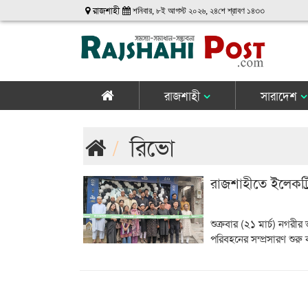
রাজশাহী
শনিবার, ৮ই আগস্ট ২০২৬, ২৪শে শ্রাবণ ১৪৩৩
রাজশাহী
সারাদেশ
রিভো
রাজশাহীতে ইলেকট
শুক্রবার (২১ মার্চ) নগরীর
পরিবহনের সম্প্রসারণ শু