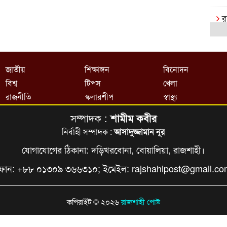
র
ক
রা
জাতীয়
শিক্ষাঙ্গন
বিনোদন
বি
বিশ্ব
টিপস
খেলা
র
রাজনীতি
স্কলারশীপ
স্বাস্থ্য
সম্পাদক :
শামীম কবীর
রা
এক্
নির্বাহী সম্পাদক :
আসাদুজ্জামান নূর
যোগাযোগের ঠিকানা: দড়িখরবোনা, বোয়ালিয়া, রাজশাহী।
বি
ফোন: +৮৮ ০১৩০৯ ৩৬৬৩১০; ইমেইল:
rajshahipost@gmail.c
খে
আষ
কপিরাইট © ২০২৬
রাজশাহী পোষ্ট
ই
ক্