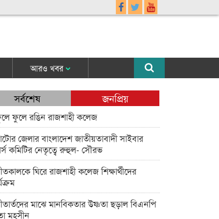
আরও খবর
সর্বশেষ
জনপ্রিয়
ুলে ফুলে রঙিন রাজশাহী কলেজ
াটোর জেলার বাংলাদেশ জাতীয়তাবাদী সাইবার
র্স কমিটির নেতৃত্বে রুহুল- সৌরভ
ীতকালকে ঘিরে রাজশাহী কলেজ শিক্ষার্থীদের
্যক্রম
ীতার্তদের মাঝে মানবিকতার উষ্ণতা ছড়াল বিএনপি
তা মহসীন