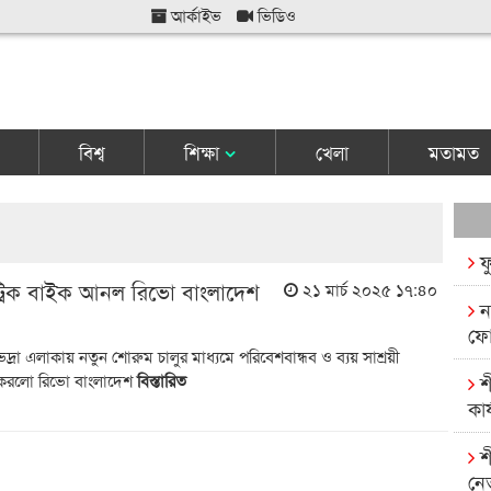
আর্কাইভ
ভিডিও
বিশ্ব
শিক্ষা
খেলা
মতামত
ফ
্রিক বাইক আনল রিভো বাংলাদেশ
২১ মার্চ ২০২৫ ১৭:৪০
ন
ফো
 ভদ্রা এলাকায় নতুন শোরুম চালুর মাধ্যমে পরিবেশবান্ধব ও ব্যয় সাশ্রয়ী
রু করলো রিভো বাংলাদেশ
বিস্তারিত
শ
কার
শ
নে